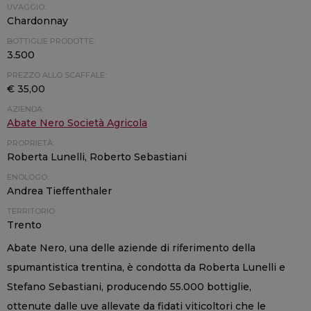
UVAGGIO:
Chardonnay
BOTTIGLIE PRODOTTE:
3.500
PREZZO ALLO SCAFFALE:
€ 35,00
AZIENDA:
Abate Nero Società Agricola
PROPRIETÀ:
Roberta Lunelli, Roberto Sebastiani
ENOLOGO:
Andrea Tieffenthaler
TERRITORIO:
Trento
Abate Nero, una delle aziende di riferimento della
spumantistica trentina, è condotta da Roberta Lunelli e
Stefano Sebastiani, producendo 55.000 bottiglie,
ottenute dalle uve allevate da fidati viticoltori che le