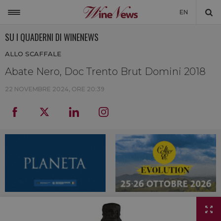
EN
SU I QUADERNI DI WINENEWS
ITALIA
ALLO SCAFFALE
MONDO
Abate Nero, Doc Trento Brut Domini 2018
NON SOLO VINO
22 NOVEMBRE 2024, ORE 20:39
NEWSLETTER
LA CANTINA DI WINENEWS
DICONO DI NOI
WINENEWS TV