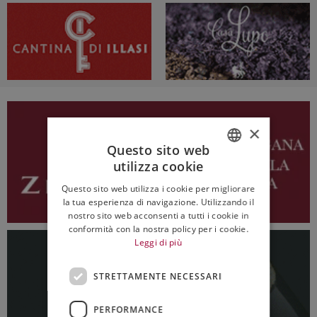
×
Questo sito web
utilizza cookie
ITALIAN
Questo sito web utilizza i cookie per migliorare
ENGLISH
la tua esperienza di navigazione. Utilizzando il
nostro sito web acconsenti a tutti i cookie in
conformità con la nostra policy per i cookie.
Leggi di più
STRETTAMENTE NECESSARI
PERFORMANCE