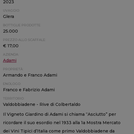
2023
UVAGGIO:
Glera
BOTTIGLIE PRODOTTE:
25.000
PREZZO ALLO SCAFFALE:
€ 17,00
AZIENDA:
Adami
PROPRIETÀ:
Armando e Franco Adami
ENOLOGO:
Franco e Fabrizio Adami
TERRITORIO:
Valdobbiadene - Rive di Colbertaldo
Il Vigneto Giardino di Adami si chiama “Asciutto” per
ricordare il suo esordio nel 1933 alla 1a Mostra Mercato
dei Vini Tipici d’Italia come primo Valdobbiadene da