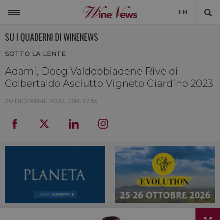
EN
SU I QUADERNI DI WINENEWS
ITALIA
SOTTO LA LENTE
MONDO
Adami, Docg Valdobbiadene Rive di
NON SOLO VINO
Colbertaldo Asciutto Vigneto Giardino 2023
NEWSLETTER
20 DICEMBRE 2024, ORE 17:55
LA CANTINA DI WINENEWS
DICONO DI NOI
WINENEWS TV