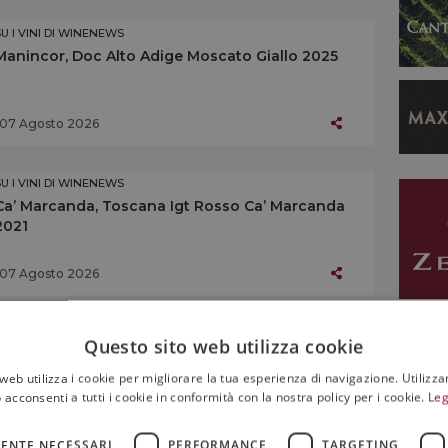
SU I VINI DI WINENEWS
Manincor, Doc Alto Adige Moscato Giallo 2025
07 Agosto 2026
SU I VINI DI WINENEWS
Ca’ Marcanda, Toscana Igt Rosso Ca’ Marcanda
2021
07 Agosto 2026
SU I VINI DI WINENEWS
Questo sito web utilizza cookie
Altemasi, Doc Trento Brut Rosé Riserva 2019
web utilizza i cookie per migliorare la tua esperienza di navigazione. Utilizza
 acconsenti a tutti i cookie in conformità con la nostra policy per i cookie.
Leg
07 Agosto 2026
ENTE NECESSARI
PERFORMANCE
TARGETING