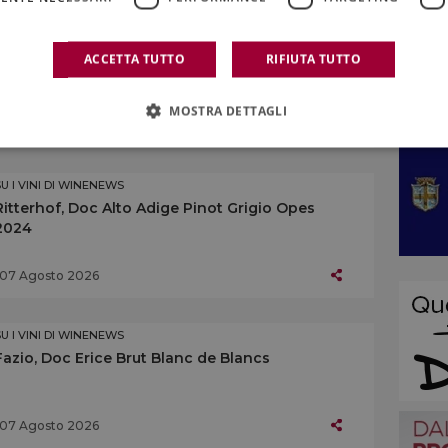
SU I VINI DI WINENEWS
Centopassi, Doc Sicilia Grillo Rocce di Pietra
ACCETTA TUTTO
RIFIUTA TUTTO
Longa 2024
MOSTRA DETTAGLI
07 Agosto 2026
SU I VINI DI WINENEWS
Ritterhof, Doc Alto Adige Pinot Grigio Opes
2024
07 Agosto 2026
SU I VINI DI WINENEWS
Fazio, Doc Erice Brut Blanc de Blancs
07 Agosto 2026