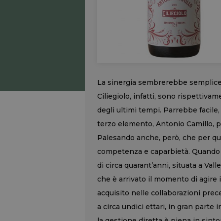
La sinergia sembrerebbe semplice, v
Ciliegiolo, infatti, sono rispettivam
degli ultimi tempi. Parrebbe facile, 
terzo elemento, Antonio Camillo, p
Palesando anche, però, che per quad
competenza e caparbietà. Quando An
di circa quarant’anni, situata a Val
che è arrivato il momento di agire
acquisito nelle collaborazioni prec
a circa undici ettari, in gran parte
la gestione diretta è piena in sinto