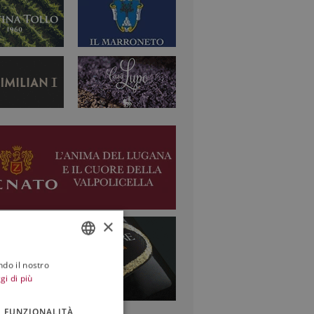
×
ndo il nostro
ITALIAN
gi di più
ENGLISH
FUNZIONALITÀ