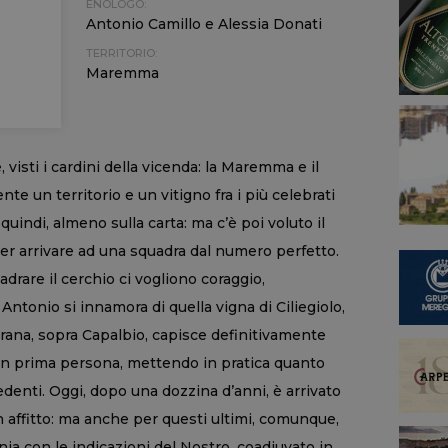
ENOLOGO:
Antonio Camillo e Alessia Donati
TERRITORIO:
Maremma
isti i cardini della vicenda: la Maremma e il
ente un territorio e un vitigno fra i più celebrati
quindi, almeno sulla carta: ma c’è poi voluto il
er arrivare ad una squadra dal numero perfetto.
rare il cerchio ci vogliono coraggio,
tonio si innamora di quella vigna di Ciliegiolo,
lerana, sopra Capalbio, capisce definitivamente
 in prima persona, mettendo in pratica quanto
edenti. Oggi, dopo una dozzina d’anni, è arrivato
 in affitto: ma anche per questi ultimi, comunque,
nia con le indicazioni del Nostro, coadiuvato in