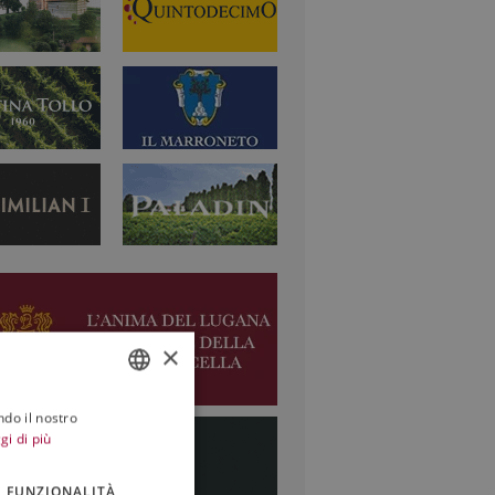
×
ndo il nostro
ITALIAN
gi di più
ENGLISH
FUNZIONALITÀ