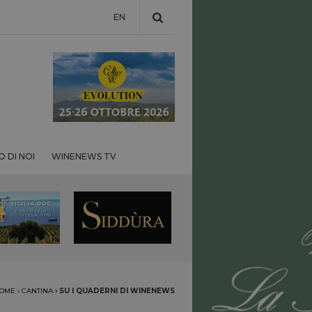
EN
 DI NOI
WINENEWS TV
OME
›
CANTINA
›
SU I QUADERNI DI WINENEWS