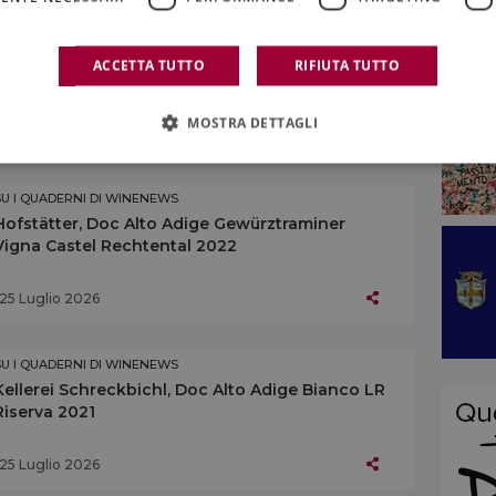
SU I QUADERNI DI WINENEWS
L’Alto Adige enoico
ACCETTA TUTTO
RIFIUTA TUTTO
MOSTRA DETTAGLI
25 Luglio 2026
SU I QUADERNI DI WINENEWS
Hofstätter, Doc Alto Adige Gewürztraminer
Vigna Castel Rechtental 2022
25 Luglio 2026
SU I QUADERNI DI WINENEWS
Kellerei Schreckbichl, Doc Alto Adige Bianco LR
Riserva 2021
25 Luglio 2026