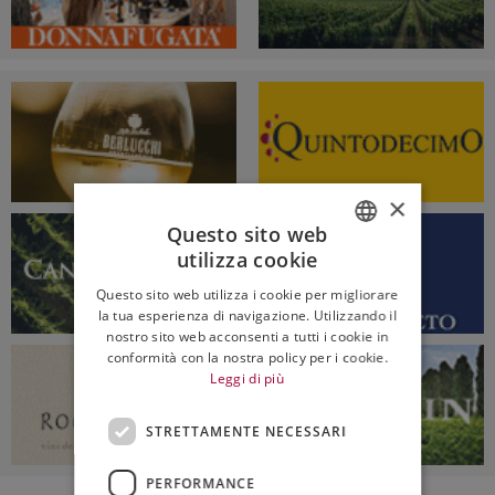
×
Questo sito web
utilizza cookie
ITALIAN
Questo sito web utilizza i cookie per migliorare
ENGLISH
la tua esperienza di navigazione. Utilizzando il
nostro sito web acconsenti a tutti i cookie in
conformità con la nostra policy per i cookie.
Leggi di più
STRETTAMENTE NECESSARI
PERFORMANCE