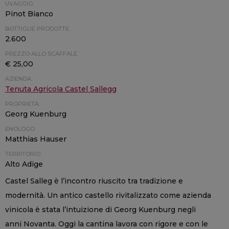
UVAGGIO:
Pinot Bianco
BOTTIGLIE PRODOTTE:
2.600
PREZZO ALLO SCAFFALE:
€ 25,00
AZIENDA:
Tenuta Agricola Castel Sallegg
PROPRIETÀ:
Georg Kuenburg
ENOLOGO:
Matthias Hauser
TERRITORIO:
Alto Adige
Castel Salleg è l’incontro riuscito tra tradizione e
modernità. Un antico castello rivitalizzato come azienda
vinicola è stata l’intuizione di Georg Kuenburg negli
anni Novanta. Oggi la cantina lavora con rigore e con le