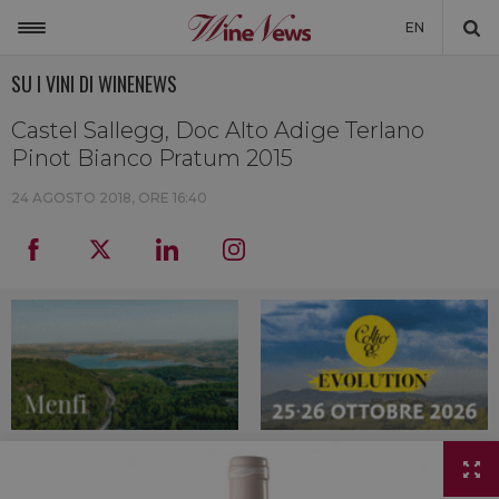
EN
SU I VINI DI WINENEWS
ITALIA
MONDO
Castel Sallegg, Doc Alto Adige Terlano
Pinot Bianco Pratum 2015
NON SOLO VINO
24 AGOSTO 2018, ORE 16:40
NEWSLETTER
LA CANTINA DI WINENEWS
DICONO DI NOI
WINENEWS TV