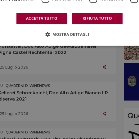
ACCETTA TUTTO
RIFIUTA TUTTO
25 Luglio 2026
MOSTRA DETTAGLI
SU I QUADERNI DI WINENEWS
Hofstätter, Doc Alto Adige Gewürztraminer
Vigna Castel Rechtental 2022
25 Luglio 2026
SU I QUADERNI DI WINENEWS
Kellerei Schreckbichl, Doc Alto Adige Bianco LR
Riserva 2021
25 Luglio 2026
SU I QUADERNI DI WINENEWS