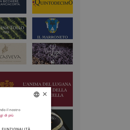
×
ndo il nostro
ITALIAN
gi di più
ENGLISH
FUNZIONALITÀ