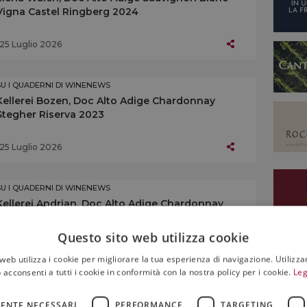
Vigna Castel Ringberg 2024
25 Luglio 2026
SU I QUADERNI DI WINENEWS
Kellerei Bozen, Doc Alto Adige Chardonnay
Stegher Riserva 2023
25 Luglio 2026
SU I QUADERNI DI WINENEWS
Kellerei Andrian, Doc Alto Adige Chardonnay
Doran Riserva 2023
Questo sito web utilizza cookie
25 Luglio 2026
web utilizza i cookie per migliorare la tua esperienza di navigazione. Utilizza
 acconsenti a tutti i cookie in conformità con la nostra policy per i cookie.
Leg
SU I QUADERNI DI WINENEWS
ENTE NECESSARI
PERFORMANCE
TARGETING
L’Alto Adige enoico