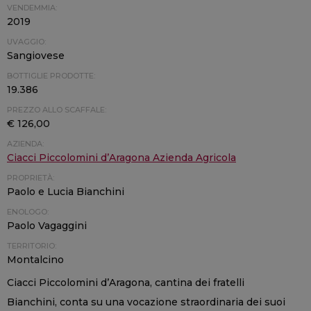
VENDEMMIA:
2019
UVAGGIO:
Sangiovese
BOTTIGLIE PRODOTTE:
19.386
PREZZO ALLO SCAFFALE:
€ 126,00
AZIENDA:
Ciacci Piccolomini d’Aragona Azienda Agricola
PROPRIETÀ:
Paolo e Lucia Bianchini
ENOLOGO:
Paolo Vagaggini
TERRITORIO:
Montalcino
Ciacci Piccolomini d’Aragona, cantina dei fratelli
Bianchini, conta su una vocazione straordinaria dei suoi