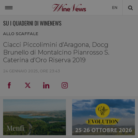
EN
SU I QUADERNI DI WINENEWS
ITALIA
ALLO SCAFFALE
MONDO
Ciacci Piccolimini d’Aragona, Docg
NON SOLO VINO
Brunello di Montalcino Pianrosso S.
NEWSLETTER
Caterina d’Oro Riserva 2019
LA CANTINA DI WINENEWS
24 GENNAIO 2025, ORE 23:43
DICONO DI NOI
WINENEWS TV