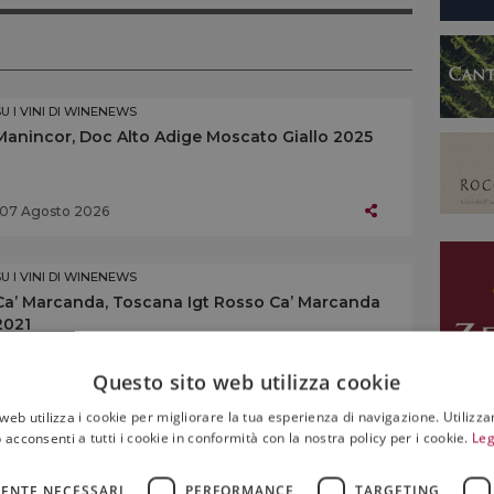
SU I VINI DI WINENEWS
Manincor, Doc Alto Adige Moscato Giallo 2025
07 Agosto 2026
SU I VINI DI WINENEWS
Ca’ Marcanda, Toscana Igt Rosso Ca’ Marcanda
2021
07 Agosto 2026
Questo sito web utilizza cookie
web utilizza i cookie per migliorare la tua esperienza di navigazione. Utilizza
 acconsenti a tutti i cookie in conformità con la nostra policy per i cookie.
Leg
SU I VINI DI WINENEWS
Altemasi, Doc Trento Brut Rosé Riserva 2019
ENTE NECESSARI
PERFORMANCE
TARGETING