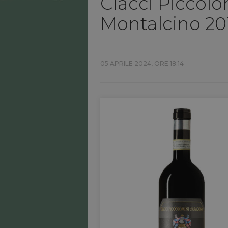
Ciacci Piccolo
Montalcino 20
05 APRILE 2024, ORE 18:14