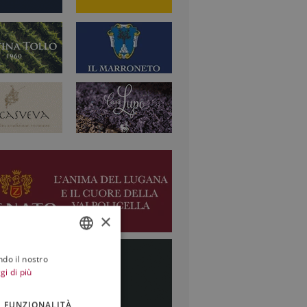
×
ndo il nostro
ITALIAN
gi di più
ENGLISH
FUNZIONALITÀ