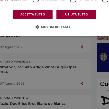
07 Agosto 2026
ACCETTA TUTTO
RIFIUTA TUTTO
SU I VINI DI WINENEWS
MOSTRA DETTAGLI
Centopassi, Doc Sicilia Grillo Rocce di Pietra
Longa 2024
07 Agosto 2026
SU I VINI DI WINENEWS
Ritterhof, Doc Alto Adige Pinot Grigio Opes
2024
07 Agosto 2026
SU I VINI DI WINENEWS
Fazio, Doc Erice Brut Blanc de Blancs