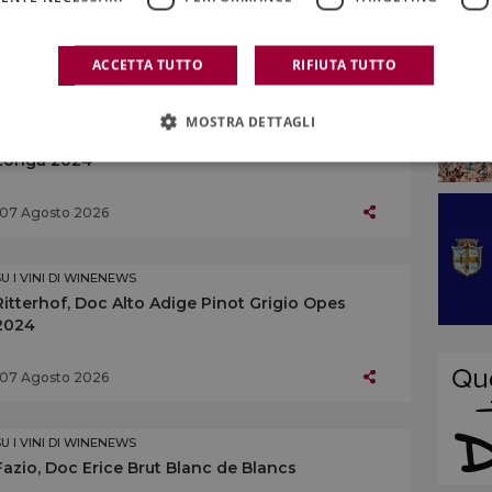
07 Agosto 2026
ACCETTA TUTTO
RIFIUTA TUTTO
SU I VINI DI WINENEWS
MOSTRA DETTAGLI
Centopassi, Doc Sicilia Grillo Rocce di Pietra
Longa 2024
07 Agosto 2026
SU I VINI DI WINENEWS
Ritterhof, Doc Alto Adige Pinot Grigio Opes
2024
07 Agosto 2026
SU I VINI DI WINENEWS
Fazio, Doc Erice Brut Blanc de Blancs