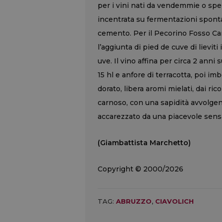
per i vini nati da vendemmie o sper
incentrata su fermentazioni sponta
cemento. Per il Pecorino Fosso Can
l’aggiunta di pied de cuve di lievi
uve. Il vino affina per circa 2 anni 
15 hl e anfore di terracotta, poi imb
dorato, libera aromi mielati, dai ric
carnoso, con una sapidità avvolgen
accarezzato da una piacevole sens
(Giambattista Marchetto)
Copyright © 2000/2026
TAG:
ABRUZZO
,
CIAVOLICH