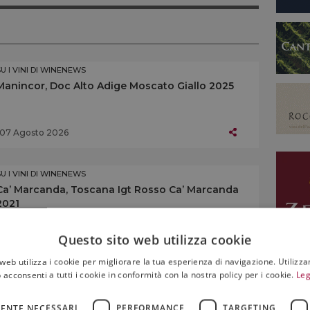
SU I VINI DI WINENEWS
Manincor, Doc Alto Adige Moscato Giallo 2025
07 Agosto 2026
SU I VINI DI WINENEWS
Ca’ Marcanda, Toscana Igt Rosso Ca’ Marcanda
2021
07 Agosto 2026
Questo sito web utilizza cookie
web utilizza i cookie per migliorare la tua esperienza di navigazione. Utilizza
 acconsenti a tutti i cookie in conformità con la nostra policy per i cookie.
Leg
SU I VINI DI WINENEWS
Altemasi, Doc Trento Brut Rosé Riserva 2019
ENTE NECESSARI
PERFORMANCE
TARGETING