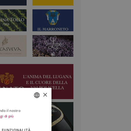
×
ndo il nostro
ITALIAN
gi di più
ENGLISH
FUNZIONALITÀ