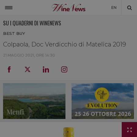
EN
SU I QUADERNI DI WINENEWS
ITALIA
BEST BUY
MONDO
Colpaola, Doc Verdicchio di Matelica 2019
NON SOLO VINO
21 MAGGIO 2021, ORE 14:30
NEWSLETTER
LA CANTINA DI WINENEWS
DICONO DI NOI
WINENEWS TV