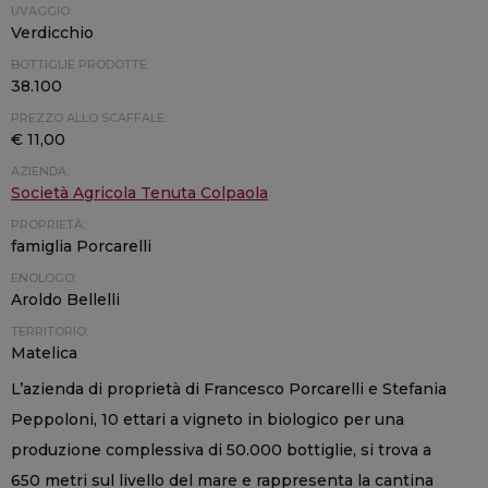
UVAGGIO:
Verdicchio
BOTTIGLIE PRODOTTE:
38.100
PREZZO ALLO SCAFFALE:
€ 11,00
AZIENDA:
Società Agricola Tenuta Colpaola
PROPRIETÀ:
famiglia Porcarelli
ENOLOGO:
Aroldo Bellelli
TERRITORIO:
Matelica
L’azienda di proprietà di Francesco Porcarelli e Stefania
Peppoloni, 10 ettari a vigneto in biologico per una
produzione complessiva di 50.000 bottiglie, si trova a
650 metri sul livello del mare e rappresenta la cantina