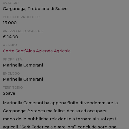
UVAGGIO:
Garganega, Trebbiano di Soave
BOTTIGLIE PRODOTTE:
13.000
PREZZO ALLO SCAFFALE:
€ 14,00
AZIENDA:
Corte Sant’Alda Azienda Agricola
PROPRIETÀ:
Marinella Camerani
ENOLOGO:
Marinella Camerani
TERRITORIO:
Soave
Marinella Camerani ha appena finito di vendemmiare la
Garganega: è stanca ma felice, decisa ad occuparsi
meno delle pubbliche relazioni e a tornare ai suoi gesti
agricoli. “Sarà Federica a girare, ora”, conclude sorniona,