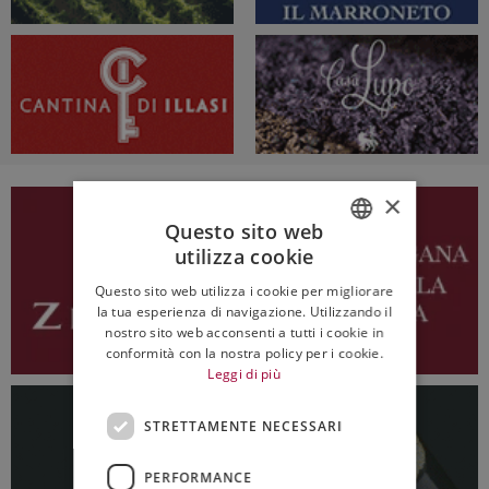
×
Questo sito web
utilizza cookie
ITALIAN
Questo sito web utilizza i cookie per migliorare
ENGLISH
la tua esperienza di navigazione. Utilizzando il
nostro sito web acconsenti a tutti i cookie in
conformità con la nostra policy per i cookie.
Leggi di più
STRETTAMENTE NECESSARI
PERFORMANCE