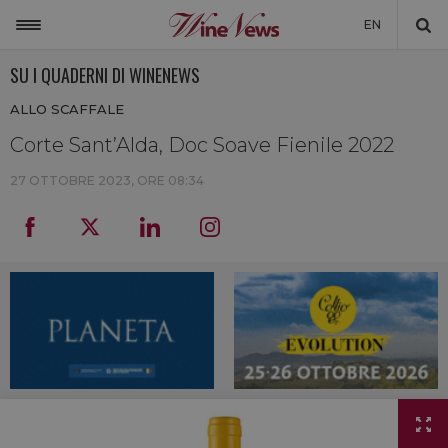
EN
SU I QUADERNI DI WINENEWS
ITALIA
ALLO SCAFFALE
MONDO
Corte Sant’Alda, Doc Soave Fienile 2022
NON SOLO VINO
27 OTTOBRE 2023, ORE 08:34
NEWSLETTER
LA CANTINA DI WINENEWS
DICONO DI NOI
WINENEWS TV