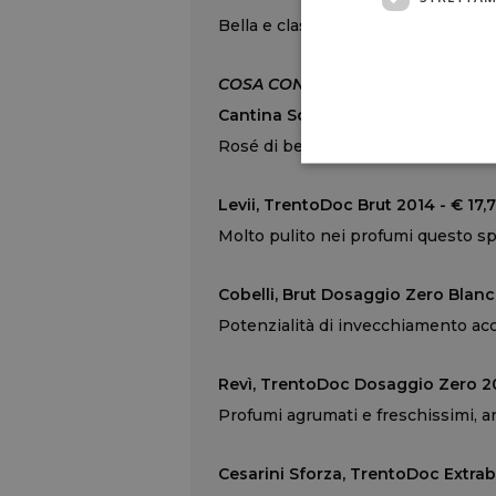
Bella e classica interpretazione d
COSA CONSIGLIA
Cantina Sociale di Trento, Trento
Rosé di bella piacevolezza olfattiv
Levii, TrentoDoc Brut 2014 - € 17,
Molto pulito nei profumi questo sp
Cobelli, Brut Dosaggio Zero Blanc
Potenzialità di invecchiamento ac
Revì, TrentoDoc Dosaggio Zero 20
Profumi agrumati e freschissimi, a
Cesarini Sforza, TrentoDoc Extrab