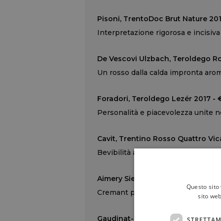
Pisoni, TrentoDoc Brut Nature 201
Interpretazione rigorosa e incisiva 
De Vescovi Ulzbach, Teroldego Rot
Un rosso dalla calda impronta aro
Foradori, Teroldego Lezér 2017 - 
Personalità e piacevolezza unite n
Cavit, Trentino Rosso Quattro Vica
Bevibilità al primo posto per ques
Aimery Sieur D'Arques, Brut Blanq
Questo sito 
Cremant piacevolmente sapido e r
sito web
Gaudinat-Boivin, Champagne Brut
STRETTAM