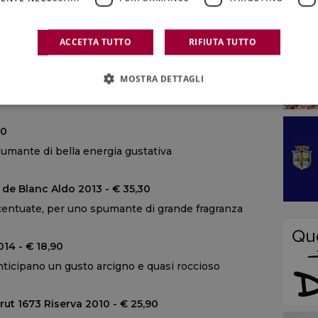
elle bollicine più famose del mondo
ACCETTA TUTTO
RIFIUTA TUTTO
Doc Brut Rosé Zell - € 26,20
MOSTRA DETTAGLI
a a cui si accompagna beva fresca e rilassata
70
umante di bella energia gustativa
 de Blanc Aldo 2013 - € 35,30
centuate, per uno spumante di grande fragranza
14 - € 18,90
nticipano un gusto arcigno e quasi roccioso
rut 1673 Riserva 2010 - € 25,90