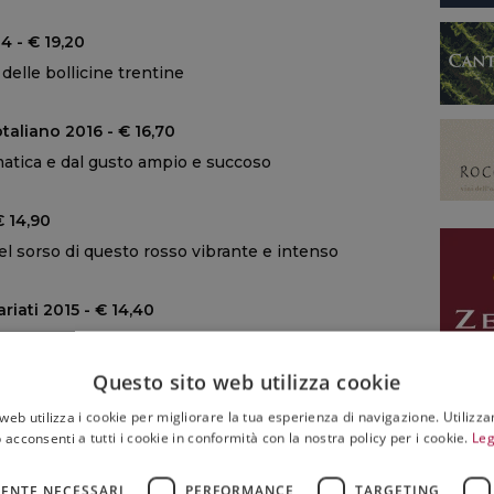
4 - € 19,20
delle bollicine trentine
aliano 2016 - € 16,70
matica e dal gusto ampio e succoso
€ 14,90
el sorso di questo rosso vibrante e intenso
riati 2015 - € 14,40
to vino fresco e succoso
Questo sito web utilizza cookie
uette De Limoux - € 15,50
web utilizza i cookie per migliorare la tua esperienza di navigazione. Utilizza
itmato
 acconsenti a tutti i cookie in conformità con la nostra policy per i cookie.
Leg
 - € 36,60
ENTE NECESSARI
PERFORMANCE
TARGETING