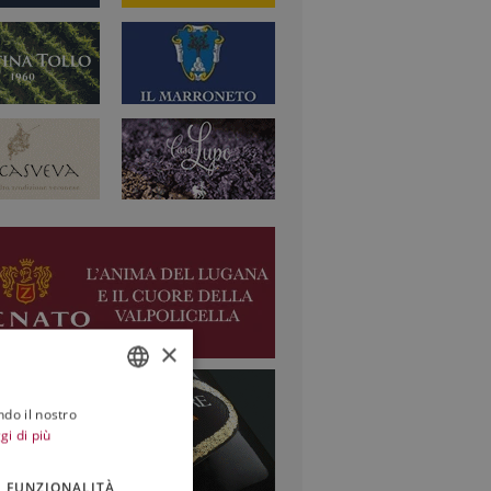
×
ndo il nostro
ITALIAN
gi di più
ENGLISH
FUNZIONALITÀ