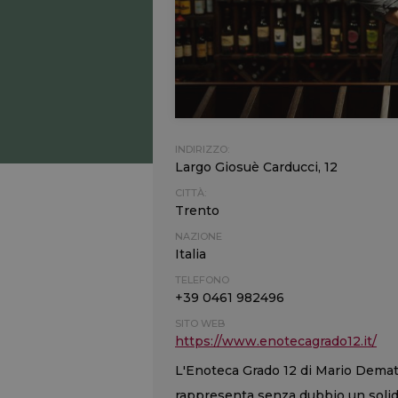
INDIRIZZO:
Largo Giosuè Carducci, 12
CITTÀ:
Trento
NAZIONE
Italia
TELEFONO
+39 0461 982496
SITO WEB
https://www.enotecagrado12.it/
L'Enoteca Grado 12 di Mario Dematt
rappresenta senza dubbio un solido