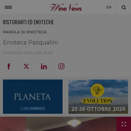
EN
RISTORANTI ED ENOTECHE
ITALIA
PAROLA DI ENOTECA
MONDO
Enoteca Pasqualini
NON SOLO VINO
21 MAGGIO 2021, ORE 14:00
NEWSLETTER
LA CANTINA DI WINENEWS
DICONO DI NOI
WINENEWS TV