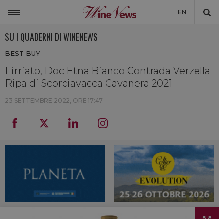
EN
SU I QUADERNI DI WINENEWS
ITALIA
BEST BUY
MONDO
Firriato, Doc Etna Bianco Contrada Verzella
NON SOLO VINO
Ripa di Scorciavacca Cavanera 2021
NEWSLETTER
23 SETTEMBRE 2022, ORE 17:47
LA CANTINA DI WINENEWS
DICONO DI NOI
WINENEWS TV