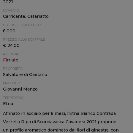
2021
UVAGGIO:
Carricante, Catarratto
BOTTIGLIE PRODOTTE:
8.000
PREZZO ALLO SCAFFALE:
€ 24,00
AZIENDA:
Firriato
PROPRIETÀ:
Salvatore di Gaetano
ENOLOGO:
Giovanni Manzo
TERRITORIO:
Etna
Affinato in acciaio per 6 mesi, l’Etna Bianco Contrada
Verzella Ripa di Scorciavacca Cavanera 2021 propone
un profilo aromatico dominato dai fiori di ginestra, con