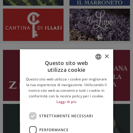
×
Questo sito web
utilizza cookie
ITALIAN
Questo sito web utilizza i cookie per migliorare
ENGLISH
la tua esperienza di navigazione. Utilizzando il
nostro sito web acconsenti a tutti i cookie in
conformità con la nostra policy per i cookie.
Leggi di più
STRETTAMENTE NECESSARI
PERFORMANCE