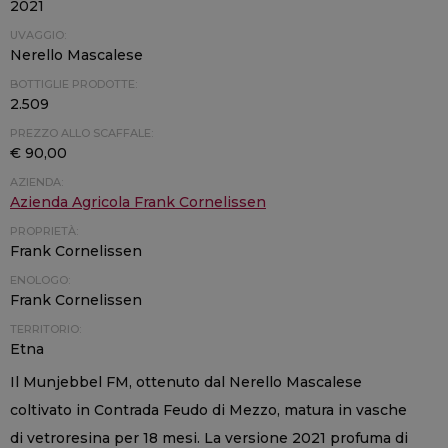
2021
UVAGGIO:
Nerello Mascalese
BOTTIGLIE PRODOTTE:
2.509
PREZZO ALLO SCAFFALE:
€ 90,00
AZIENDA:
Azienda Agricola Frank Cornelissen
PROPRIETÀ:
Frank Cornelissen
ENOLOGO:
Frank Cornelissen
TERRITORIO:
Etna
Il Munjebbel FM, ottenuto dal Nerello Mascalese
coltivato in Contrada Feudo di Mezzo, matura in vasche
di vetroresina per 18 mesi. La versione 2021 profuma di