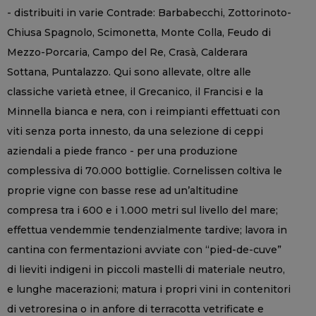
- distribuiti in varie Contrade: Barbabecchi, Zottorinoto-
Chiusa Spagnolo, Scimonetta, Monte Colla, Feudo di
Mezzo-Porcaria, Campo del Re, Crasà, Calderara
Sottana, Puntalazzo. Qui sono allevate, oltre alle
classiche varietà etnee, il Grecanico, il Francisi e la
Minnella bianca e nera, con i reimpianti effettuati con
viti senza porta innesto, da una selezione di ceppi
aziendali a piede franco - per una produzione
complessiva di 70.000 bottiglie. Cornelissen coltiva le
proprie vigne con basse rese ad un’altitudine
compresa tra i 600 e i 1.000 metri sul livello del mare;
effettua vendemmie tendenzialmente tardive; lavora in
cantina con fermentazioni avviate con “pied-de-cuve”
di lieviti indigeni in piccoli mastelli di materiale neutro,
e lunghe macerazioni; matura i propri vini in contenitori
di vetroresina o in anfore di terracotta vetrificate e