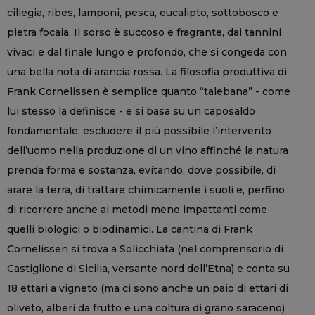
ciliegia, ribes, lamponi, pesca, eucalipto, sottobosco e
pietra focaia. Il sorso è succoso e fragrante, dai tannini
vivaci e dal finale lungo e profondo, che si congeda con
una bella nota di arancia rossa. La filosofia produttiva di
Frank Cornelissen è semplice quanto “talebana” - come
lui stesso la definisce - e si basa su un caposaldo
fondamentale: escludere il più possibile l’intervento
dell’uomo nella produzione di un vino affinché la natura
prenda forma e sostanza, evitando, dove possibile, di
arare la terra, di trattare chimicamente i suoli e, perfino
di ricorrere anche ai metodi meno impattanti come
quelli biologici o biodinamici. La cantina di Frank
Cornelissen si trova a Solicchiata (nel comprensorio di
Castiglione di Sicilia, versante nord dell’Etna) e conta su
18 ettari a vigneto (ma ci sono anche un paio di ettari di
oliveto, alberi da frutto e una coltura di grano saraceno)