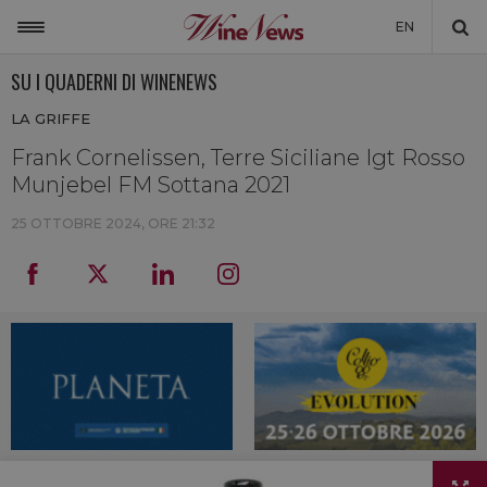
EN
SU I QUADERNI DI WINENEWS
ITALIA
LA GRIFFE
MONDO
Frank Cornelissen, Terre Siciliane Igt Rosso
NON SOLO VINO
Munjebel FM Sottana 2021
NEWSLETTER
25 OTTOBRE 2024, ORE 21:32
LA CANTINA DI WINENEWS
DICONO DI NOI
WINENEWS TV