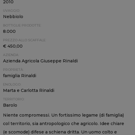
2010
UVAGGIO:
Nebbiolo
BOTTIGLIE PRODOTTE:
8.000
PREZZO ALLO SCAFFALE:
€ 450,00
AZIENDA:
Azienda Agricola Giuseppe Rinaldi
PROPRIETÀ:
famiglia Rinaldi
ENOLOGO:
Marta e Carlotta Rinaldi
TERRITORIO:
Barolo
Niente compromessi. Un fortissimo legame (di famiglia)
col territorio, sia antropologico che agricolo. Idee chiare
(e scomode) difese a schiena dritta. Un uomo colto e