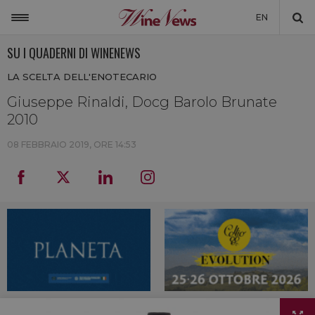
EN
SU I QUADERNI DI WINENEWS
ITALIA
LA SCELTA DELL'ENOTECARIO
MONDO
Giuseppe Rinaldi, Docg Barolo Brunate
NON SOLO VINO
2010
NEWSLETTER
08 FEBBRAIO 2019, ORE 14:53
LA CANTINA DI WINENEWS
DICONO DI NOI
WINENEWS TV