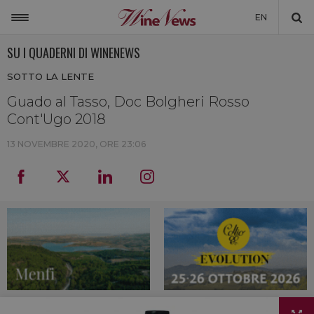
EN
SU I QUADERNI DI WINENEWS
ITALIA
SOTTO LA LENTE
MONDO
Guado al Tasso, Doc Bolgheri Rosso
NON SOLO VINO
Cont'Ugo 2018
NEWSLETTER
13 NOVEMBRE 2020, ORE 23:06
LA CANTINA DI WINENEWS
DICONO DI NOI
WINENEWS TV