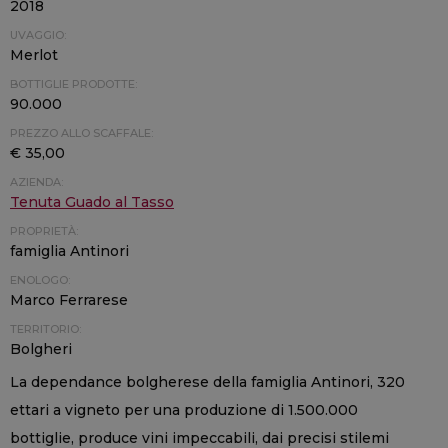
2018
UVAGGIO:
Merlot
BOTTIGLIE PRODOTTE:
90.000
PREZZO ALLO SCAFFALE:
€ 35,00
AZIENDA:
Tenuta Guado al Tasso
PROPRIETÀ:
famiglia Antinori
ENOLOGO:
Marco Ferrarese
TERRITORIO:
Bolgheri
La dependance bolgherese della famiglia Antinori, 320
ettari a vigneto per una produzione di 1.500.000
bottiglie, produce vini impeccabili, dai precisi stilemi