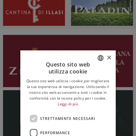
×
Questo sito web
utilizza cookie
ITALIAN
Questo sito web utilizza i cookie per migliorare
ENGLISH
la tua esperienza di navigazione. Utilizzando il
nostro sito web acconsenti a tutti i cookie in
conformità con la nostra policy per i cookie.
Leggi di più
STRETTAMENTE NECESSARI
PERFORMANCE