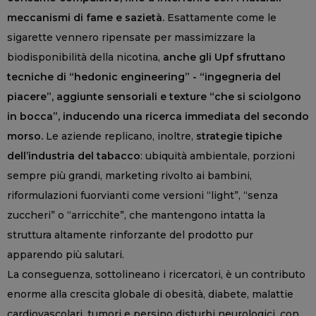
meccanismi di fame e sazietà.
Esattamente come le
sigarette vennero ripensate per massimizzare la
biodisponibilità della nicotina,
anche gli Upf sfruttano
tecniche di “hedonic engineering” - “ingegneria del
piacere”, aggiunte sensoriali e texture “che si sciolgono
in bocca”, inducendo una ricerca immediata del secondo
morso.
Le aziende replicano, inoltre,
strategie tipiche
dell’industria del tabacco
: ubiquità ambientale, porzioni
sempre più grandi, marketing rivolto ai bambini,
riformulazioni fuorvianti come versioni “light”, “senza
zuccheri” o “arricchite”, che mantengono intatta la
struttura altamente rinforzante del prodotto pur
apparendo più salutari.
La conseguenza, sottolineano i ricercatori, è un contributo
enorme alla crescita globale di obesità, diabete, malattie
cardiovascolari, tumori e persino disturbi neurologici, con