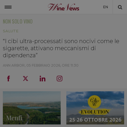
EN
NON SOLO VINO
ITALIA
SALUTE
MONDO
“I cibi ultra-processati sono nocivi come le
NON SOLO VINO
sigarette, attivano meccanismi di
NEWSLETTER
dipendenza”
LA CANTINA DI WINENEWS
ANN ARBOR,
05 FEBBRAIO 2026, ORE 11:30
DICONO DI NOI
WINENEWS TV