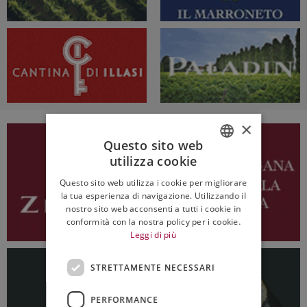
×
Questo sito web
utilizza cookie
ITALIAN
Questo sito web utilizza i cookie per migliorare
ENGLISH
la tua esperienza di navigazione. Utilizzando il
nostro sito web acconsenti a tutti i cookie in
conformità con la nostra policy per i cookie.
Leggi di più
STRETTAMENTE NECESSARI
PERFORMANCE