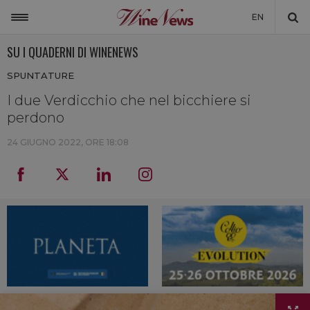
EN
SU I QUADERNI DI WINENEWS
ITALIA
SPUNTATURE
MONDO
I due Verdicchio che nel bicchiere si
NON SOLO VINO
perdono
NEWSLETTER
24 GIUGNO 2022, ORE 18:08
LA CANTINA DI WINENEWS
DICONO DI NOI
WINENEWS TV