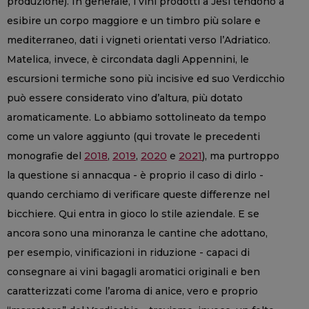
produzione). In generale, i vini prodotti a Jesi tendono a
esibire un corpo maggiore e un timbro più solare e
mediterraneo, dati i vigneti orientati verso l’Adriatico.
Matelica, invece, è circondata dagli Appennini, le
escursioni termiche sono più incisive ed suo Verdicchio
può essere considerato vino d’altura, più dotato
aromaticamente. Lo abbiamo sottolineato da tempo
come un valore aggiunto (qui trovate le precedenti
monografie del
2018
,
2019
,
2020
e
2021
), ma purtroppo
la questione si annacqua - è proprio il caso di dirlo -
quando cerchiamo di verificare queste differenze nel
bicchiere. Qui entra in gioco lo stile aziendale. E se
ancora sono una minoranza le cantine che adottano,
per esempio, vinificazioni in riduzione - capaci di
consegnare ai vini bagagli aromatici originali e ben
caratterizzati come l’aroma di anice, vero e proprio