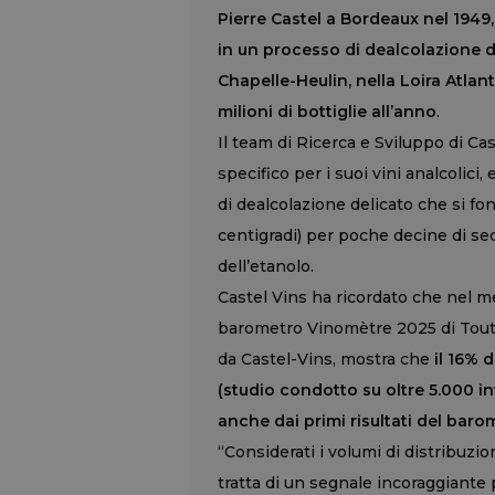
Pierre Castel a Bordeaux nel 1949,
in un processo di dealcolazione d
Chapelle-Heulin, nella Loira Atlant
milioni di bottiglie all’anno
.
Il team di Ricerca e Sviluppo di Ca
specifico per i suoi vini analcolici,
di dealcolazione delicato che si fo
centigradi) per poche decine di se
dell’etanolo.
Castel Vins ha ricordato che nel me
barometro Vinomètre 2025 di Toutl
da Castel-Vins, mostra che
il 16% 
(studio condotto su oltre 5.000 i
anche dai primi risultati del bar
“Considerati i volumi di distribuzion
tratta di un segnale incoraggiante p