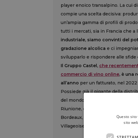
player enoico transalpino. La cui d
compie una scelta decisiva: produrre
un’ampia gamma di profili di prodott
tutti i mercati, sia in Francia che a
industriale, siamo convinti del p
gradazione alcolica
e ci impegniam
svilupparlo e rispondere alle sfide
Il Gruppo Castel,
che recentemente
commercio di vino online
, è una 
all’anno
per un fatturato, nel 2022 
Possiede già il gigante della distr
del mondo), il sito di e-commerce Vi
Riunione, oltre a un ampio portafo
Questo sito 
Bordeaux, a Roche Mazet nel Pays d
sito web
Villageoise e Vieux Papes, Kriter e
STRETTAM