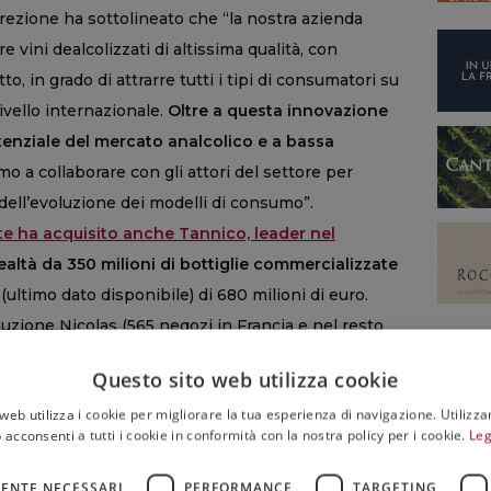
irezione ha sottolineato che “la nostra azienda
 vini dealcolizzati di altissima qualità, con
o, in grado di attrarre tutti i tipi di consumatori su
 livello internazionale.
Oltre a questa innovazione
otenziale del mercato analcolico e a bassa
o a collaborare con gli attori del settore per
 dell’evoluzione dei modelli di consumo”.
 ha acquisito anche Tannico, leader nel
realtà da 350 milioni di bottiglie commercializzate
(ultimo dato disponibile) di 680 milioni di euro.
ibuzione Nicolas (565 negozi in Francia e nel resto
natis e il distributore Covino sull’isola della
Questo sito web utilizza cookie
glio di marchi (da Baron de Lestac e Malesan a
web utilizza i cookie per migliorare la tua esperienza di navigazione. Utilizza
’Oc, passando per Listel nelle Terres du Midi,
 acconsenti a tutti i cookie in conformità con la nostra policy per i cookie.
Leg
 Patriarche Crémants) e 20 aziende vinicole.
ENTE NECESSARI
PERFORMANCE
TARGETING