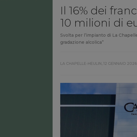
Il 16% dei fran
10 milioni di e
Svolta per l’impianto di La Chapell
gradazione alcolica”
LA CHAPELLE-HEULIN,
12 GENNAIO 2026,