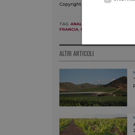
Copyright © 2000/2026
TAG:
ANALCOLICI
,
BASSA GRADAZI
FRANCIA
,
GRUPPO CASTEL
,
LOIRA
,
ALTRI ARTICOLI