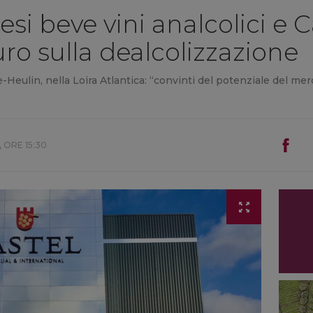
cesi beve vini analcolici e 
uro sulla dealcolizzazione
e-Heulin, nella Loira Atlantica: “convinti del potenziale del me
 ORE 15:30