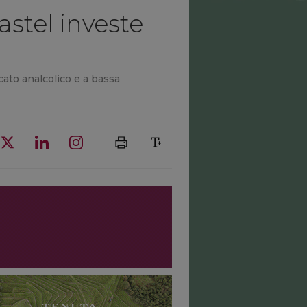
Castel investe
rcato analcolico e a bassa