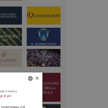
×
ndo il nostro
ITALIAN
gi di più
ENGLISH
FUNZIONALITÀ