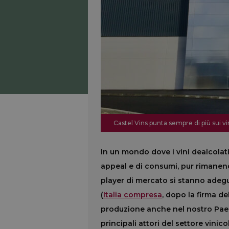
Castel Vins punta sempre di più sui v
In un mondo dove i vini dealcolati
appeal e di consumi, pur rimanen
player di mercato si stanno adeg
(
Italia compresa
, dopo la firma de
produzione anche nel nostro Paes
principali attori del settore vinic