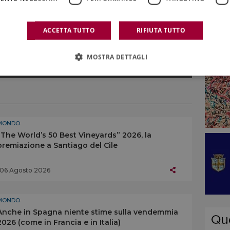
ACCETTA TUTTO
RIFIUTA TUTTO
ONE ALCOLICA
,
CASTEL-VINS
,
DEALCOLIZZAZIONE
,
VINI DEALCOLATI
MOSTRA DETTAGLI
MONDO
“The World’s 50 Best Vineyards” 2026, la
premiazione a Santiago del Cile
06 Agosto 2026
MONDO
Anche in Spagna niente stime sulla vendemmia
2026 (come in Francia e in Italia)