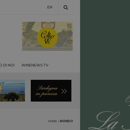
EN
 DI NOI
WINENEWS TV
HOME
›
MONDO