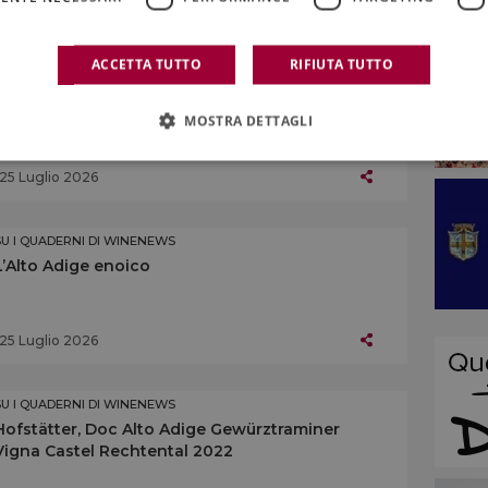
25 Luglio 2026
ACCETTA TUTTO
RIFIUTA TUTTO
SU I QUADERNI DI WINENEWS
Kellerei Andrian, Doc Alto Adige Chardonnay
MOSTRA DETTAGLI
Doran Riserva 2023
25 Luglio 2026
SU I QUADERNI DI WINENEWS
L’Alto Adige enoico
25 Luglio 2026
SU I QUADERNI DI WINENEWS
Hofstätter, Doc Alto Adige Gewürztraminer
Vigna Castel Rechtental 2022