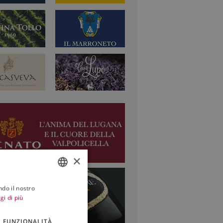
×
ndo il nostro
ITALIAN
gi di più
ENGLISH
FUNZIONALITÀ