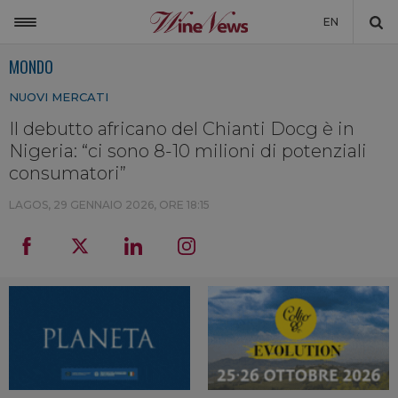
EN
MONDO
ITALIA
NUOVI MERCATI
MONDO
Il debutto africano del Chianti Docg è in
NON SOLO VINO
Nigeria: “ci sono 8-10 milioni di potenziali
NEWSLETTER
consumatori”
LA CANTINA DI WINENEWS
LAGOS,
29 GENNAIO 2026, ORE 18:15
DICONO DI NOI
WINENEWS TV