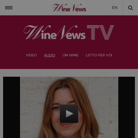
EN
VIDEO
AUDIO
ON WINE
LETTO PER VOI