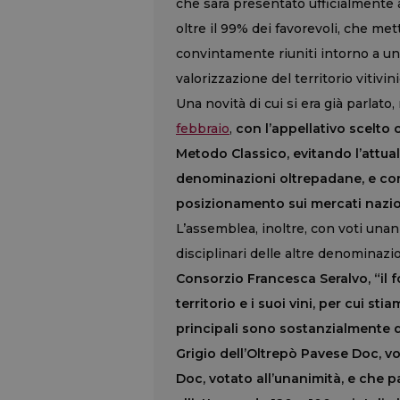
che sarà presentato ufficialmente a
oltre il 99% dei favorevoli, che mett
convintamente riuniti intorno a u
valorizzazione del territorio vitivi
Una novità di cui si era già parlat
febbraio
,
con l’appellativo scelto 
Metodo Classico, evitando l’attual
denominazioni oltrepadane, e con
posizionamento sui mercati nazio
L’assemblea, inoltre, con voti una
disciplinari delle altre denominaz
Consorzio Francesca Seralvo, “il f
territorio e i suoi vini, per cui s
principali sono sostanzialmente du
Grigio dell’Oltrepò Pavese Doc, vo
Doc, votato all’unanimità, e che p