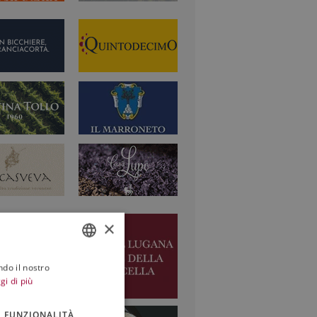
×
ndo il nostro
ITALIAN
gi di più
ENGLISH
FUNZIONALITÀ