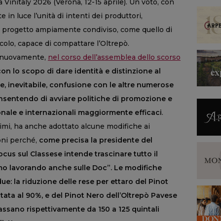
 Vinitaly 2026 (Verona, 12-15 aprile). Un voto, con
e in luce l’unità di intenti dei produttori,
n progetto ampiamente condiviso, come quello di
nicolo, capace di compattare l’Oltrepò.
o, nuovamente,
nel corso dell’assemblea dello scorso
con lo scopo di dare identità e distinzione al
e, inevitabile, confusione con le altre numerose
sentendo di avviare politiche di promozione e
nale e internazionali maggiormente efficaci
.
nimi, ha anche adottato alcune modifiche ai
ioni perché,
come precisa la presidente del
ocus sul Classese intende trascinare tutto il
tiamo lavorando anche sulle Doc”. Le modifiche
e: la riduzione delle rese per ettaro del Pinot
tata al 90%, e del Pinot Nero dell’Oltrepò Pavese
assano rispettivamente da 150 a 125 quintali