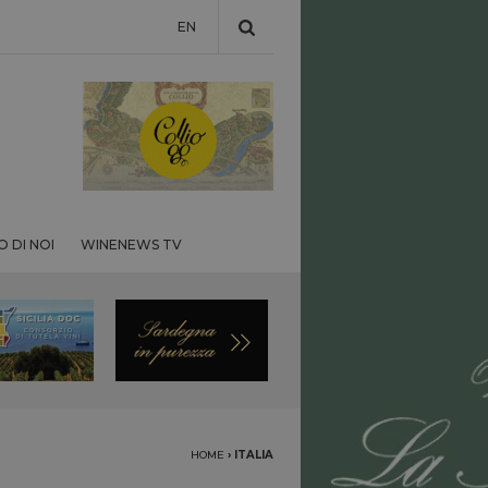
EN
 DI NOI
WINENEWS TV
HOME
›
ITALIA