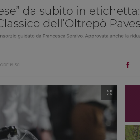
se” da subito in etichetta: 
Classico dell’Oltrepò Pave
nsorzio guidato da Francesca Seralvo. Approvata anche la riduz
 ORE 19:30