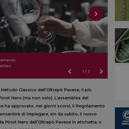
olamento
olamento
Matteo
nsorzio
Matteo
ccaroli)
ccaroli)
1
/
3
Metodo Classico dell’Oltrepò Pavese, il più
 Pinot Nero (ma non solo). L’assemblea del
 ha approvato, nei giorni scorsi, il Regolamento
nsentirà di impiegare, sin da subito, il nuovo
 Pinot Nero dell’Oltrepò Pavese in etichetta
, e