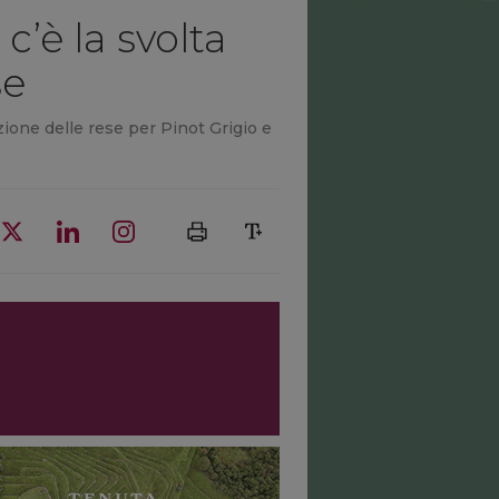
c’è la svolta
se
ione delle rese per Pinot Grigio e