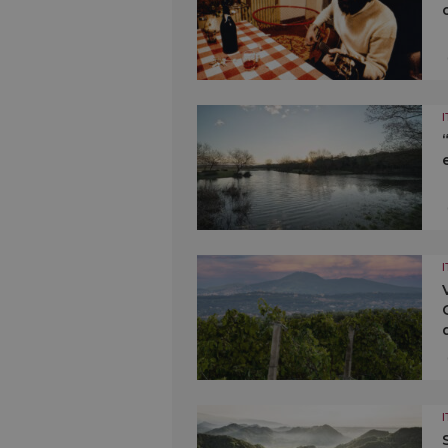
I
I
I