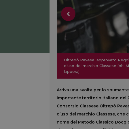
Oltrepò Pavese, approvato Reg
Oltrepò Pavese, approvato Reg
d’uso del marchio Classese (ph: 
Francesca Seralvo, presidente Co
d’uso del marchio Classese (ph: 
L’Oltrepò Pavese (ph: Edoardo Va
Lippera)
Vini Oltrepò
L’Oltrepò Pavese (ph: Edoardo Va
Lippera)
Arriva una svolta per lo spumante 
importante territorio italiano del
Consorzio Classese Oltrepò Pavese
d’uso del marchio Classese, che co
nome del Metodo Classico Docg da