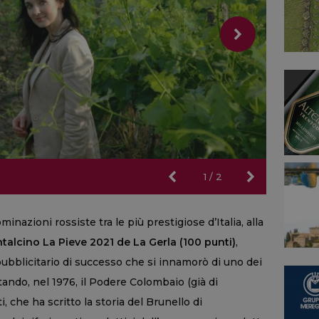
e 2021 de La
e 2021 de La
1
/
2
nazioni rossiste tra le più prestigiose d’Italia, alla
talcino La Pieve 2021 de La Gerla (100 punti)
,
pubblicitario di successo che si innamorò di uno dei
istando, nel 1976, il Podere Colombaio (già di
, che ha scritto la storia del Brunello di