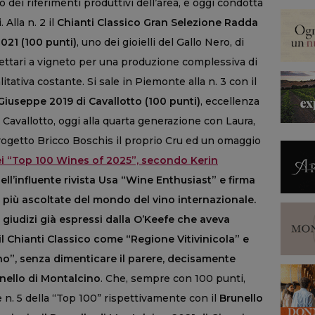
 dei riferimenti produttivi dell’area, e oggi condotta
Alla n. 2 il
Chianti Classico Gran Selezione Radda
021 (100 punti)
, uno dei gioielli del Gallo Nero, di
5 ettari a vigneto per una produzione complessiva di
itativa costante. Si sale in Piemonte alla n. 3 con il
iuseppe 2019 di Cavallotto (100 punti)
, eccellenza
a Cavallotto, oggi alla quarta generazione con Laura,
rogetto Bricco Boschis il proprio Cru ed un omaggio
ei “Top 100 Wines of 2025”, secondo Kerin
 dell’influente rivista Usa “Wine Enthusiast” e firma
i più ascoltate del mondo del vino internazionale.
 giudizi già espressi dalla O’Keefe che aveva
 Chianti Classico come “Regione Vitivinicola” e
no”, senza dimenticare il parere, decisamente
unello di Montalcino
. Che, sempre con 100 punti,
 n. 5 della “Top 100” rispettivamente con il
Brunello