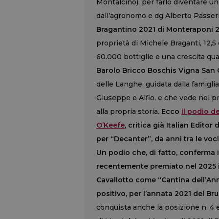
Montalcino), per farlo diventare uno
dall’agronomo e dg Alberto Passeri. 
Bragantino 2021 di Monteraponi 2
proprietà di Michele Braganti, 12,
60.000 bottiglie e una crescita qual
Barolo Bricco Boschis Vigna San G
delle Langhe, guidata dalla famigli
Giuseppe e Alfio, e che vede nel p
alla propria storia.
Ecco
il podio d
O’Keefe
, critica già Italian Editor
per “Decanter”, da anni tra le voc
Un podio che, di fatto, conferma i
recentemente premiato nel 2025 il
Cavallotto come “Cantina dell’An
positivo, per l’annata 2021 del Br
conquista anche la posizione n. 4 e