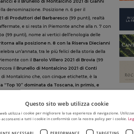
ricci e il Brunello di Montalcino 2021 di Gianni
ella denominazione. Posizione n. 6 per il
1 di Produttori del Barbaresco
(99 punti), realtà
ffermate, e si resta in Piemonte anche alla n. 7 con
to
(99 punti), nome ai vertici dell’enologia delle
itorna alla posizione n. 8 con la Riserva Diecianni
elebra un’annata, tra le più felici della storia della
 Piemonte con il
Barolo Villero 2021 di Brovia
(99
ancora il
Brunello di Montalcino 2021 di Conti
o di Montalcino che, con cinque etichette, è la
a “Top 10” dominata da Toscana, in primis, e
Questo sito web utilizza cookie
web utilizza i cookie per migliorare la tua esperienza di navigazione. Utilizza
 acconsenti a tutti i cookie in conformità con la nostra policy per i cookie.
Leg
ALCINO
,
CAVALLOTTO
,
CHIANTI CLASSICO GRAN
ENTE NECESSARI
PERFORMANCE
TARGETING