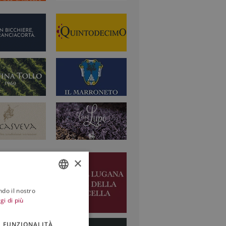
×
ndo il nostro
ITALIAN
gi di più
ENGLISH
FUNZIONALITÀ