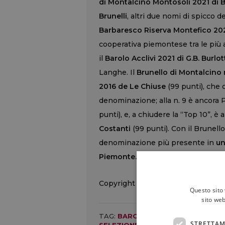
di Montalcino Montosoli 2021 di Ba
Brunelli
, altri due nomi di spicco d
Barbaresco Riserva Montefico 202
cooperativa piemontese tra le più a
il
Barolo Acclivi 2021 di G.B. Burlot
Langhe. Il
Brunello di Montalcino r
2016 de Le Chiuse
(99 punti), che c
denominazione; alla n. 9 è ancora
punti), e, a chiudere la “Top 10”, è 
Costanti
(99 punti). Con il Brunell
denominazione più presente in
un
Piemonte.
Copyright © 2000/2026
Questo sito 
sito web
TAG:
BAROLO
,
BRUNELLO DI MONT
STRETTAM