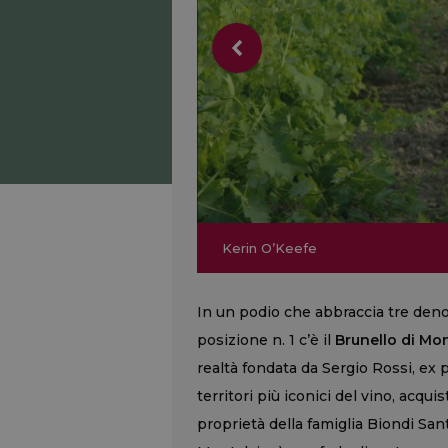
Il Brunello di Montalcino La Piev
Il Brunello di Montalcino La Piev
Gerla (100 punti)
Kerin O’Keefe
Gerla (100 punti)
Kerin O’Keefe
In un podio che abbraccia tre denomi
posizione n. 1 c’è il
Brunello di Mon
realtà fondata da Sergio Rossi, ex 
territori più iconici del vino, acqu
proprietà della famiglia Biondi Santi