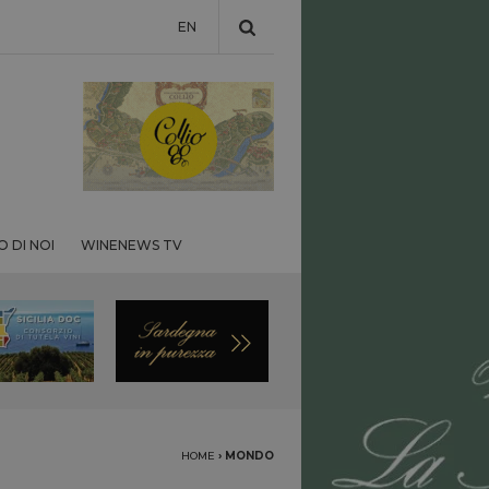
EN
 DI NOI
WINENEWS TV
HOME
›
MONDO