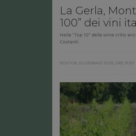
La Gerla, Monte
100” dei vini i
Nella “Top 10” della wine critic anc
Costanti
BOSTON,
02 GENNAIO 2026, ORE 19:30