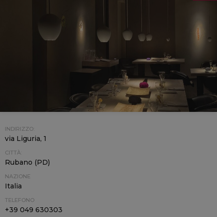
INDIRIZZO:
via Liguria, 1
CITTÀ:
Rubano (PD)
NAZIONE
Italia
TELEFONO
+39 049 630303