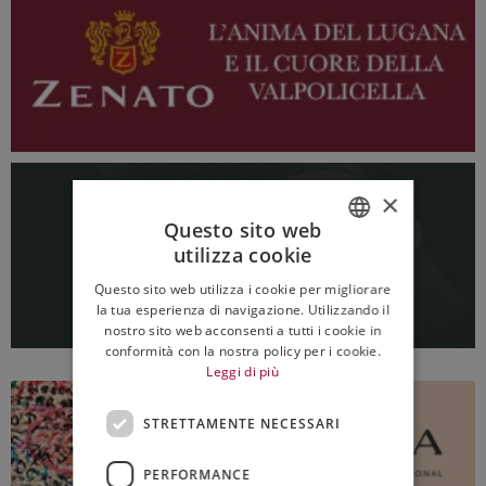
×
Questo sito web
utilizza cookie
ITALIAN
Questo sito web utilizza i cookie per migliorare
ENGLISH
la tua esperienza di navigazione. Utilizzando il
nostro sito web acconsenti a tutti i cookie in
conformità con la nostra policy per i cookie.
Leggi di più
STRETTAMENTE NECESSARI
PERFORMANCE