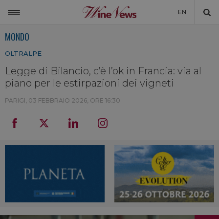
EN
MONDO
ITALIA
OLTRALPE
MONDO
Legge di Bilancio, c’è l’ok in Francia: via al
NON SOLO VINO
piano per le estirpazioni dei vigneti
NEWSLETTER
PARIGI,
03 FEBBRAIO 2026, ORE 16:30
LA CANTINA DI WINENEWS
DICONO DI NOI
WINENEWS TV