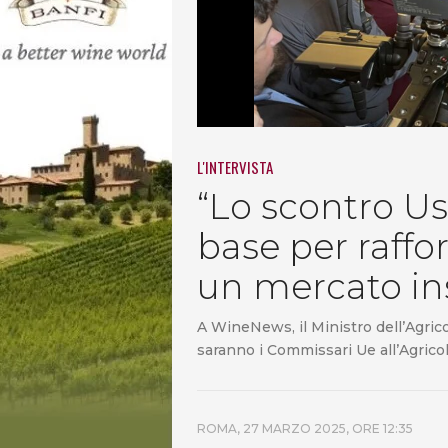
L'INTERVISTA
“Lo scontro Usa
base per raffo
un mercato ins
A WineNews, il Ministro dell’Agrico
saranno i Commissari Ue all’Agricolt
ROMA,
27 MARZO 2025, ORE 12:35