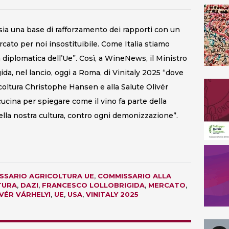
 sia una base di rafforzamento dei rapporti con un
rcato per noi insostituibile. Come Italia stiamo
à diplomatica dell’Ue”. Così, a WineNews, il Ministro
ida, nel lancio, oggi a Roma, di Vinitaly 2025 “dove
coltura Christophe Hansen e alla Salute Olivér
cucina per spiegare come il vino fa parte della
ella nostra cultura, contro ogni demonizzazione”.
SSARIO AGRICOLTURA UE
,
COMMISSARIO ALLA
TURA
,
DAZI
,
FRANCESCO LOLLOBRIGIDA
,
MERCATO
,
VÉR VÁRHELYI
,
UE
,
USA
,
VINITALY 2025