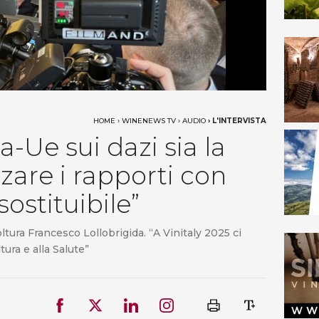
HOME
›
WINENEWS TV
›
AUDIO
›
L'INTERVISTA
-Ue sui dazi sia la
rzare i rapporti con
ostituibile”
ltura Francesco Lollobrigida. “A Vinitaly 2025 ci
ura e alla Salute”