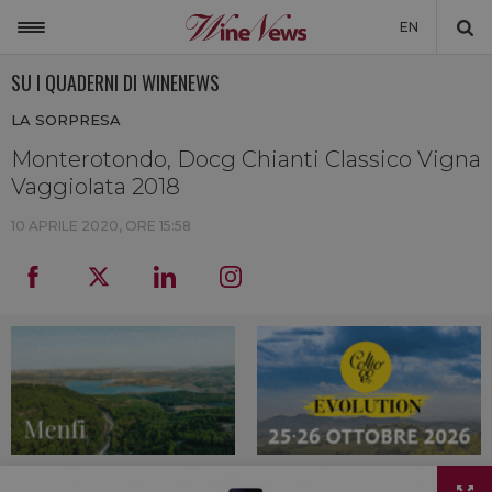
EN
SU I QUADERNI DI WINENEWS
ITALIA
LA SORPRESA
MONDO
Monterotondo, Docg Chianti Classico Vigna
NON SOLO VINO
Vaggiolata 2018
NEWSLETTER
10 APRILE 2020, ORE 15:58
LA CANTINA DI WINENEWS
DICONO DI NOI
WINENEWS TV