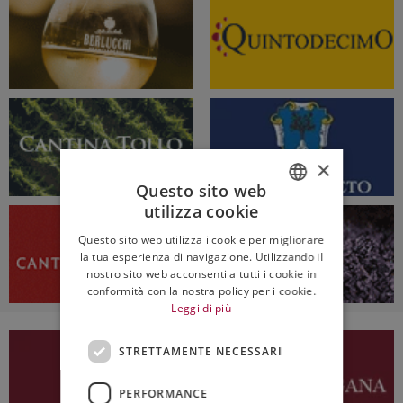
×
Questo sito web
utilizza cookie
ITALIAN
Questo sito web utilizza i cookie per migliorare
ENGLISH
la tua esperienza di navigazione. Utilizzando il
nostro sito web acconsenti a tutti i cookie in
conformità con la nostra policy per i cookie.
Leggi di più
STRETTAMENTE NECESSARI
PERFORMANCE