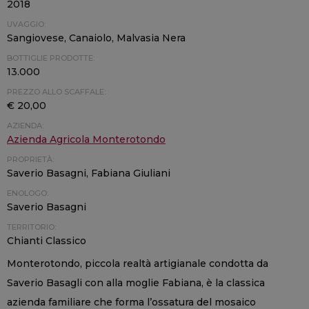
2018
UVAGGIO:
Sangiovese, Canaiolo, Malvasia Nera
BOTTIGLIE PRODOTTE:
13.000
PREZZO ALLO SCAFFALE:
€ 20,00
AZIENDA:
Azienda Agricola Monterotondo
PROPRIETÀ:
Saverio Basagni, Fabiana Giuliani
ENOLOGO:
Saverio Basagni
TERRITORIO:
Chianti Classico
Monterotondo, piccola realtà artigianale condotta da
Saverio Basagli con alla moglie Fabiana, è la classica
azienda familiare che forma l’ossatura del mosaico