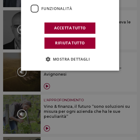
FUNZIONALITÀ
L'APPROFONDIMENTO
“Ascoltava tutti, parlava a tutti, e vedeva le
cose proiettate nel futuro, prima di
ACCETTA TUTTO
realizzarle”
RIFIUTA TUTTO
L'APPROFONDIMENTO
MOSTRA DETTAGLI
Il valore di essere B-Corp e delle
certificazioni di sostenibilità: il “caso”
Avignonesi
L'APPROFONDIMENTO
Vino & finanza, il futuro “sono soluzioni su
misura per ogni azienda che ha le sue
peculiarità”