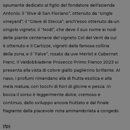
spumante dedicato al figlio del fondatore dell’azienda
Antonio; il “Rive di San Floriano”, ottenuto da “single
vineyard”; il “Grave di Stecca”, anch’esso ottenuto da un
singolo vigneto; il “Nodi”, che deve il suo nome ai nodi
delle piante centenarie del vigneto Col del Vent da cui
è ottenuto e il Cartizze, vigneti dalla famosa collina
della zona, e il “Faìve”, rosato da uve Merlot e Cabernet
Franc. Il Valdobbiadene Prosecco Primo Franco 2023 si
presenta alla vista di colore giallo paglierino brillante. Al
naso, i profumi rimandano alla di frutta esotica e alla
mela matura, con tocchi di fiori di glicine e pesca. In
bocca il sorso è leggermente dolce, cremoso e
continuo, dallo sviluppo ancora fruttato e dal finale
fragrante dalla piacevole nota ammandorlata a congedo.
(fp)