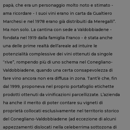
papà, che era un personaggio molto noto e stimato -
ama ricordare - I suoi vini erano in carta da Gualtiero
Marchesi e nel 1978 erano già distribuiti da Meregalli”.
Ma non solo. La cantina con sede a Valdobbiadene -
fondata nel 1919 dalla famiglia Franco - è stata anche
una delle prime realtà dell’areale ad intuire le
potenzialità complessive dei vini ottenuti da singole
“rive”, rompendo più di uno schema nel Conegliano-
Valdobbiadene, quando una certa consapevolezza di
fare vino ancora non era diffusa in zona. Tant’è che, fin
dal 1999, proponeva nel proprio portafoglio etichette
prodotti ottenuti da vinificazioni parcellizzate. L’azienda
ha anche il merito di poter contare su vigneti di
proprietà collocati esclusivamente nel territorio storico
del Conegliano-Valdobbiadene (ad eccezione di alcuni
appezzamenti dislocati nella celeberrima sottozona di