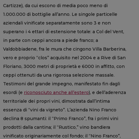
Cartizze), da cui escono di media poco meno di
1.000.000 di bottiglie all’anno. Le singole particelle
aziendali vinificate separatamente sono 3 e non
superano i 4 ettari di estensione totale: a Col del Vent,
in parte con ceppi ancora a piede franco; a
Valdobbiadene, fra le mura che cingono Villa Barberina,
vero e proprio “clos” acquisito nel 2004 e a Rive di San
Floriano, 3000 metri di proprietà e 6000 in affitto, con
ceppi ottenuti da una rigorosa selezione massale.
Testimoni del grande impegno, manifestato fin dagli
esordi (e
riconosciuto anche all’estero
), e dell’aderenza
territoriale dei propri vini, dimostrata dall’intima
essenza di “vini da vigneto”. L’azienda Nino Franco
declina 8 spumanti: il “Primo Franco”, fra i primi vini
prodotti dalla cantina; il “Rustico,” vino bandiera
vinificato originariamente col fondo; il “Nino Franco”,