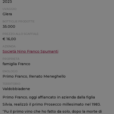
2023
UVAGGIO:
Glera
BOTTIGLIE PRODOTTE:
35.000
PREZZO ALLO SCAFFALE:
€ 16,00
AZIENDA:
Società Nino Franco Spumanti
PROPRIETÀ:
famiglia Franco
ENOLOGO:
Primo Franco, Renato Meneghello
TERRITORIO:
Valdobbiadene
Primo Franco, oggi affiancato in azienda dalla figlia
Silvia, realizzò il primo Prosecco millesimato nel 1983.
“Fu il primo vino che ho fatto da solo, dopo la morte di