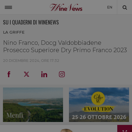
EN
SU I QUADERNI DI WINENEWS
ITALIA
LA GRIFFE
MONDO
Nino Franco, Docg Valdobbiadene
NON SOLO VINO
Prosecco Superiore Dry Primo Franco 2023
NEWSLETTER
20 DICEMBRE 2024, ORE 17:32
LA CANTINA DI WINENEWS
DICONO DI NOI
WINENEWS TV