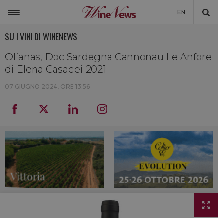
EN
SU I VINI DI WINENEWS
ITALIA
MONDO
Olianas, Doc Sardegna Cannonau Le Anfore
di Elena Casadei 2021
NON SOLO VINO
07 GIUGNO 2024, ORE 13:56
NEWSLETTER
LA CANTINA DI WINENEWS
DICONO DI NOI
WINENEWS TV