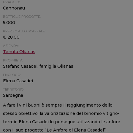
UVAGGIO:
Cannonau
BOTTIGLIE PRODOTTE:
5.000
PREZZO ALLO SCAFFALE:
€ 28,00
AZIENDA:
Tenuta Olianas
PROPRIETÀ:
Stefano Casadei, famiglia Olianas
ENOLOGO:
Elena Casadei
TERRITORIO:
Sardegna
A fare i vini buoni è sempre il raggiungimento dello
stesso obiettivo: la valorizzazione del binomio vitigno-
terroir. Elena Casadei lo persegue utilizzando le anfore
con il suo progetto “Le Anfore di Elena Casadei”.