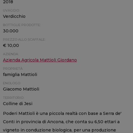
2018
UVAGGIO:
Verdicchio
BOTTIGLIE PRODOTTE:
30.000
PREZZO ALLO SCAFFALE:
€ 10,00
AZIENDA:
Azienda Agricola Mattioli Giordano
PROPRIETÀ:
famiglia Mattioli
ENOLOGO:
Giacomo Mattioli
TERRITORIO:
Colline di Jesi
Poderi Mattioli è una piccola realtà con base a Serra de'
Conti in provincia di Ancona, che conta su 6,50 ettari a
vigneto in conduzione biologica, per una produzione