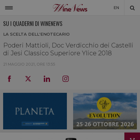
EN
SU I QUADERNI DI WINENEWS
ITALIA
LA SCELTA DELL'ENOTECARIO
MONDO
Poderi Mattioli, Doc Verdicchio dei Castelli
NON SOLO VINO
di Jesi Classico Superiore Ylice 2018
NEWSLETTER
21 MAGGIO 2021, ORE 13:55
LA CANTINA DI WINENEWS
DICONO DI NOI
WINENEWS TV