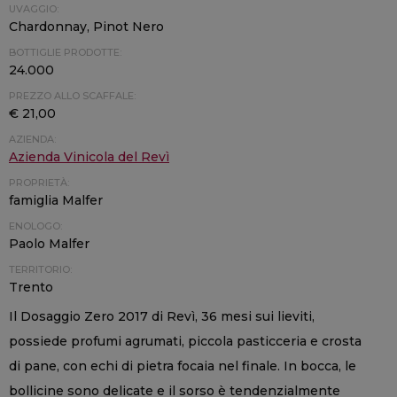
UVAGGIO:
Chardonnay, Pinot Nero
BOTTIGLIE PRODOTTE:
24.000
PREZZO ALLO SCAFFALE:
€ 21,00
AZIENDA:
Azienda Vinicola del Revì
PROPRIETÀ:
famiglia Malfer
ENOLOGO:
Paolo Malfer
TERRITORIO:
Trento
Il Dosaggio Zero 2017 di Revì, 36 mesi sui lieviti,
possiede profumi agrumati, piccola pasticceria e crosta
di pane, con echi di pietra focaia nel finale. In bocca, le
bollicine sono delicate e il sorso è tendenzialmente