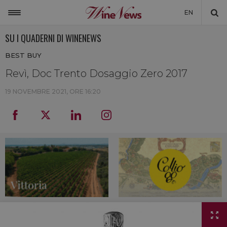
EN
SU I QUADERNI DI WINENEWS
ITALIA
BEST BUY
MONDO
Revì, Doc Trento Dosaggio Zero 2017
NON SOLO VINO
19 NOVEMBRE 2021, ORE 16:20
NEWSLETTER
LA CANTINA DI WINENEWS
DICONO DI NOI
WINENEWS TV