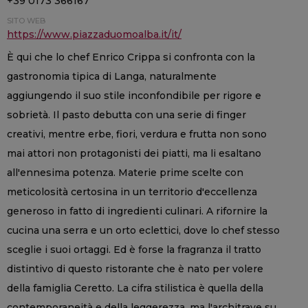
+39 0173 366167
SITO WEB
https://www.piazzaduomoalba.it/it/
È qui che lo chef Enrico Crippa si confronta con la
gastronomia tipica di Langa, naturalmente
aggiungendo il suo stile inconfondibile per rigore e
sobrietà. Il pasto debutta con una serie di finger
creativi, mentre erbe, fiori, verdura e frutta non sono
mai attori non protagonisti dei piatti, ma li esaltano
all'ennesima potenza. Materie prime scelte con
meticolosità certosina in un territorio d'eccellenza
generoso in fatto di ingredienti culinari. A rifornire la
cucina una serra e un orto eclettici, dove lo chef stesso
sceglie i suoi ortaggi. Ed è forse la fragranza il tratto
distintivo di questo ristorante che è nato per volere
della famiglia Ceretto. La cifra stilistica è quella della
contemporaneità e della leggerezza, ma l'architrave su