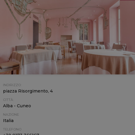
INDIRIZZO:
piazza Risorgimento, 4
CITTÀ:
Alba - Cuneo
NAZIONE
Italia
TELEFONO