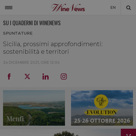
EN
SU I QUADERNI DI WINENEWS
ITALIA
SPUNTATURE
MONDO
Sicilia, prossimi approfondimenti:
NON SOLO VINO
sostenibilità e territori
NEWSLETTER
24 DICEMBRE 2021, ORE 12:04
LA CANTINA DI WINENEWS
DICONO DI NOI
WINENEWS TV