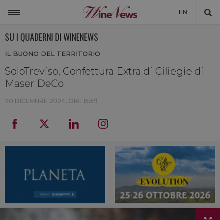
EN
SU I QUADERNI DI WINENEWS
ITALIA
IL BUONO DEL TERRITORIO
MONDO
SoloTreviso, Confettura Extra di Ciliegie di
NON SOLO VINO
Maser DeCo
NEWSLETTER
20 DICEMBRE 2024, ORE 15:59
LA CANTINA DI WINENEWS
DICONO DI NOI
WINENEWS TV