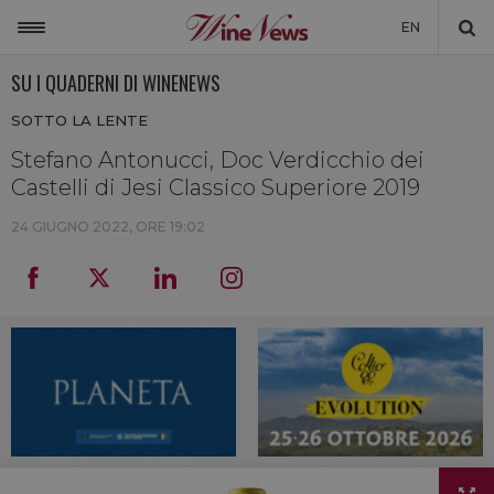
EN
SU I QUADERNI DI WINENEWS
ITALIA
SOTTO LA LENTE
MONDO
Stefano Antonucci, Doc Verdicchio dei
NON SOLO VINO
Castelli di Jesi Classico Superiore 2019
NEWSLETTER
24 GIUGNO 2022, ORE 19:02
LA CANTINA DI WINENEWS
DICONO DI NOI
WINENEWS TV