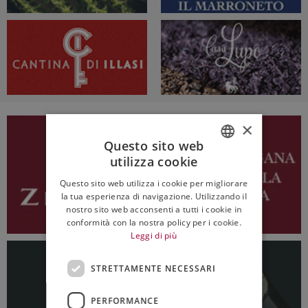
×
Questo sito web
utilizza cookie
ITALIAN
Questo sito web utilizza i cookie per migliorare
ENGLISH
la tua esperienza di navigazione. Utilizzando il
nostro sito web acconsenti a tutti i cookie in
conformità con la nostra policy per i cookie.
Leggi di più
STRETTAMENTE NECESSARI
PERFORMANCE