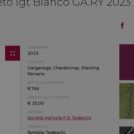
eto Igt Bianco GA.RY 2023
VENDEMMIA:
2023
UVAGGIO:
Garganega, Chardonnay, Riesling
Renano
BOTTIGLIE PRODOTTE:
8.766
PREZZO ALLO SCAFFALE:
€ 25,00
AZIENDA:
Società Agricola F.lli Tedeschi
PROPRIETÀ:
famiglia Tedeschi