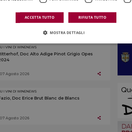
SU I VINI DI WINENEWS
Centopassi, Doc Sicilia Grillo Rocce di Pietra
Longa 2024
ACCETTA TUTTO
RIFIUTA TUTTO
07 Agosto 2026
MOSTRA DETTAGLI
SU I VINI DI WINENEWS
Ritterhof, Doc Alto Adige Pinot Grigio Opes
2024
07 Agosto 2026
SU I VINI DI WINENEWS
Fazio, Doc Erice Brut Blanc de Blancs
07 Agosto 2026