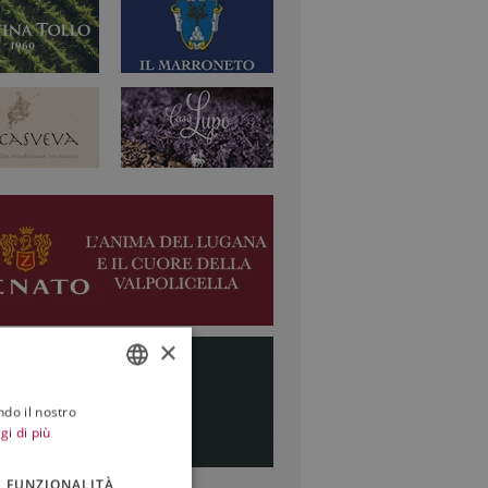
×
ndo il nostro
ITALIAN
gi di più
ENGLISH
FUNZIONALITÀ