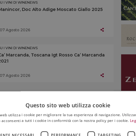
SU I VINI DI WINENEWS
Manincor, Doc Alto Adige Moscato Giallo 2025
07 Agosto 2026
SU I VINI DI WINENEWS
Ca’ Marcanda, Toscana Igt Rosso Ca’ Marcanda
2021
07 Agosto 2026
SU I VINI DI WINENEWS
Altemasi, Doc Trento Brut Rosé Riserva 2019
Questo sito web utilizza cookie
web utilizza i cookie per migliorare la tua esperienza di navigazione. Utilizza
 acconsenti a tutti i cookie in conformità con la nostra policy per i cookie.
Leg
07 Agosto 2026
ENTE NECESSARI
PERFORMANCE
TARGETING