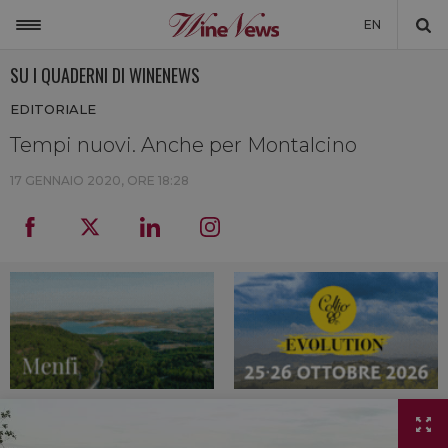
EN
SU I QUADERNI DI WINENEWS
ITALIA
EDITORIALE
MONDO
Tempi nuovi. Anche per Montalcino
NON SOLO VINO
17 GENNAIO 2020, ORE 18:28
NEWSLETTER
LA CANTINA DI WINENEWS
DICONO DI NOI
WINENEWS TV