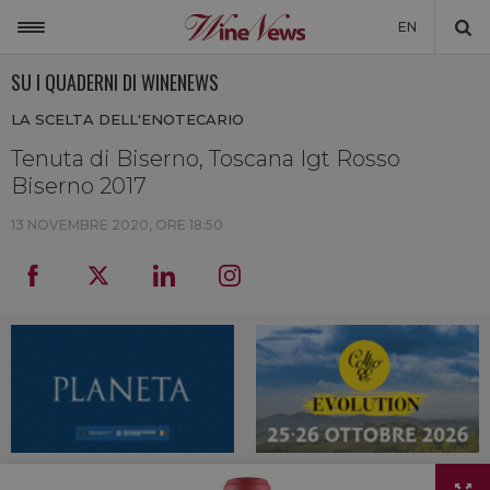
EN
SU I QUADERNI DI WINENEWS
ITALIA
LA SCELTA DELL'ENOTECARIO
MONDO
Tenuta di Biserno, Toscana Igt Rosso
NON SOLO VINO
Biserno 2017
NEWSLETTER
13 NOVEMBRE 2020, ORE 18:50
LA CANTINA DI WINENEWS
DICONO DI NOI
WINENEWS TV