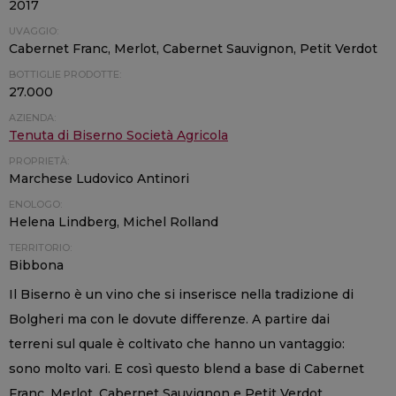
2017
UVAGGIO:
Cabernet Franc, Merlot, Cabernet Sauvignon, Petit Verdot
BOTTIGLIE PRODOTTE:
27.000
AZIENDA:
Tenuta di Biserno Società Agricola
PROPRIETÀ:
Marchese Ludovico Antinori
ENOLOGO:
Helena Lindberg, Michel Rolland
TERRITORIO:
Bibbona
Il Biserno è un vino che si inserisce nella tradizione di
Bolgheri ma con le dovute differenze. A partire dai
terreni sul quale è coltivato che hanno un vantaggio:
sono molto vari. E così questo blend a base di Cabernet
Franc, Merlot, Cabernet Sauvignon e Petit Verdot,