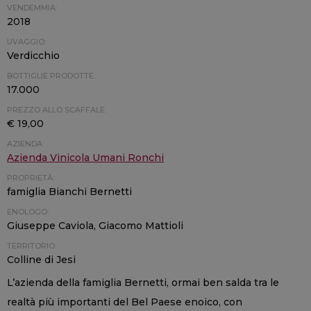
VENDEMMIA:
2018
UVAGGIO:
Verdicchio
BOTTIGLIE PRODOTTE:
17.000
PREZZO ALLO SCAFFALE:
€ 19,00
AZIENDA:
Azienda Vinicola Umani Ronchi
PROPRIETÀ:
famiglia Bianchi Bernetti
ENOLOGO:
Giuseppe Caviola, Giacomo Mattioli
TERRITORIO:
Colline di Jesi
L’azienda della famiglia Bernetti, ormai ben salda tra le
realtà più importanti del Bel Paese enoico, con