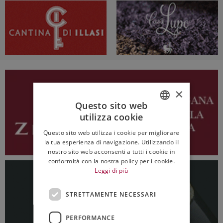
×
Questo sito web
utilizza cookie
ITALIAN
Questo sito web utilizza i cookie per migliorare
ENGLISH
la tua esperienza di navigazione. Utilizzando il
nostro sito web acconsenti a tutti i cookie in
conformità con la nostra policy per i cookie.
Leggi di più
STRETTAMENTE NECESSARI
PERFORMANCE