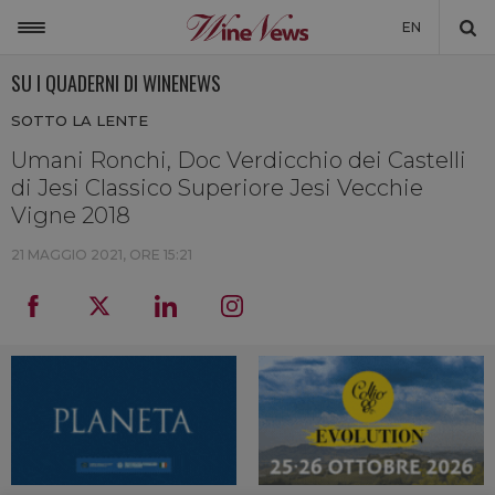
EN
SU I QUADERNI DI WINENEWS
ITALIA
SOTTO LA LENTE
MONDO
Umani Ronchi, Doc Verdicchio dei Castelli
NON SOLO VINO
di Jesi Classico Superiore Jesi Vecchie
NEWSLETTER
Vigne 2018
LA CANTINA DI WINENEWS
21 MAGGIO 2021, ORE 15:21
DICONO DI NOI
WINENEWS TV