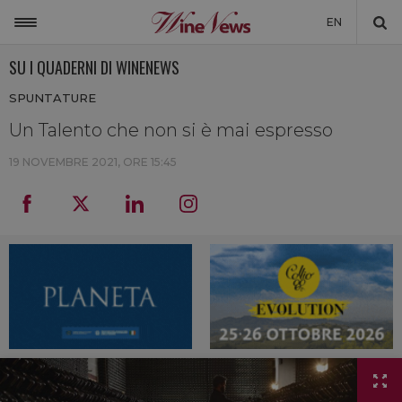
EN
SU I QUADERNI DI WINENEWS
ITALIA
SPUNTATURE
MONDO
Un Talento che non si è mai espresso
NON SOLO VINO
19 NOVEMBRE 2021, ORE 15:45
NEWSLETTER
LA CANTINA DI WINENEWS
DICONO DI NOI
WINENEWS TV