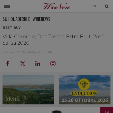
EN
SU I QUADERNI DI WINENEWS
ITALIA
BEST BUY
MONDO
Villa Corniole, Doc Trento Extra Brut Rosé
NON SOLO VINO
Salìsa 2020
NEWSLETTER
22 NOVEMBRE 2024, ORE 19:50
LA CANTINA DI WINENEWS
DICONO DI NOI
WINENEWS TV