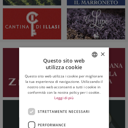
×
Questo sito web
utilizza cookie
ITALIAN
Questo sito web utilizza i cookie per migliorare
ENGLISH
la tua esperienza di navigazione. Utilizzando il
nostro sito web acconsenti a tutti i cookie in
conformità con la nostra policy per i cookie.
Leggi di più
STRETTAMENTE NECESSARI
PERFORMANCE