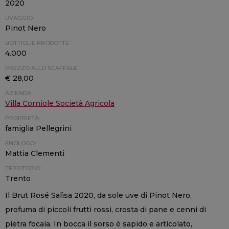
2020
UVAGGIO:
Pinot Nero
BOTTIGLIE PRODOTTE:
4.000
PREZZO ALLO SCAFFALE:
€ 28,00
AZIENDA:
Villa Corniole Società Agricola
PROPRIETÀ:
famiglia Pellegrini
ENOLOGO:
Mattia Clementi
TERRITORIO:
Trento
Il Brut Rosé Salìsa 2020, da sole uve di Pinot Nero,
profuma di piccoli frutti rossi, crosta di pane e cenni di
pietra focaia. In bocca il sorso è sapido e articolato,