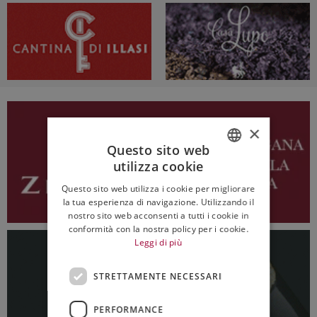
×
Questo sito web
utilizza cookie
ITALIAN
Questo sito web utilizza i cookie per migliorare
ENGLISH
la tua esperienza di navigazione. Utilizzando il
nostro sito web acconsenti a tutti i cookie in
conformità con la nostra policy per i cookie.
Leggi di più
STRETTAMENTE NECESSARI
PERFORMANCE