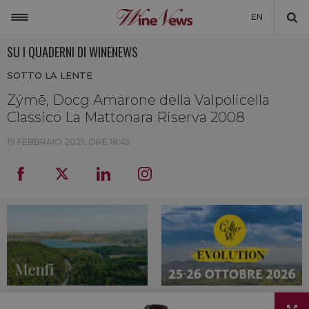
EN
SU I QUADERNI DI WINENEWS
ITALIA
SOTTO LA LENTE
MONDO
Zýmē, Docg Amarone della Valpolicella
NON SOLO VINO
Classico La Mattonara Riserva 2008
NEWSLETTER
19 FEBBRAIO 2021, ORE 18:45
LA CANTINA DI WINENEWS
DICONO DI NOI
WINENEWS TV