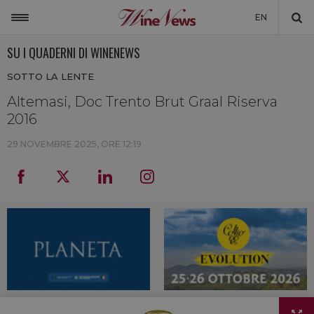
EN
SU I QUADERNI DI WINENEWS
ITALIA
SOTTO LA LENTE
MONDO
Altemasi, Doc Trento Brut Graal Riserva
NON SOLO VINO
2016
NEWSLETTER
29 NOVEMBRE 2025, ORE 12:19
LA CANTINA DI WINENEWS
DICONO DI NOI
WINENEWS TV