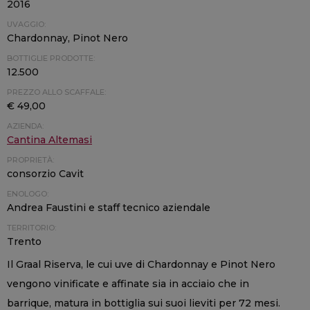
2016
UVAGGIO:
Chardonnay, Pinot Nero
BOTTIGLIE PRODOTTE:
12.500
PREZZO ALLO SCAFFALE:
€ 49,00
AZIENDA:
Cantina Altemasi
PROPRIETÀ:
consorzio Cavit
ENOLOGO:
Andrea Faustini e staff tecnico aziendale
TERRITORIO:
Trento
Il Graal Riserva, le cui uve di Chardonnay e Pinot Nero
vengono vinificate e affinate sia in acciaio che in
barrique, matura in bottiglia sui suoi lieviti per 72 mesi.