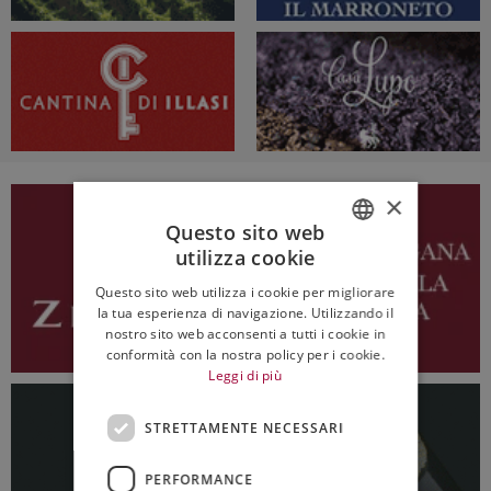
×
Questo sito web
utilizza cookie
ITALIAN
Questo sito web utilizza i cookie per migliorare
ENGLISH
la tua esperienza di navigazione. Utilizzando il
nostro sito web acconsenti a tutti i cookie in
conformità con la nostra policy per i cookie.
Leggi di più
STRETTAMENTE NECESSARI
PERFORMANCE