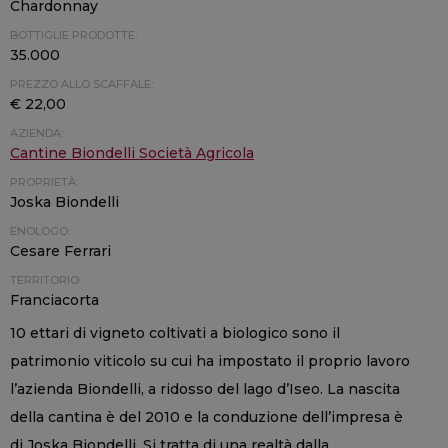
Chardonnay
BOTTIGLIE PRODOTTE:
35.000
PREZZO ALLO SCAFFALE:
€ 22,00
AZIENDA:
Cantine Biondelli Società Agricola
PROPRIETÀ:
Joska Biondelli
ENOLOGO:
Cesare Ferrari
TERRITORIO:
Franciacorta
10 ettari di vigneto coltivati a biologico sono il
patrimonio viticolo su cui ha impostato il proprio lavoro
l’azienda Biondelli, a ridosso del lago d’Iseo. La nascita
della cantina è del 2010 e la conduzione dell’impresa è
di Joska Biondelli. Si tratta di una realtà dalla