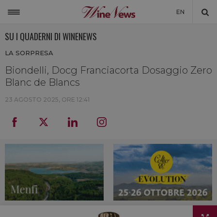
EN
SU I QUADERNI DI WINENEWS
ITALIA
LA SORPRESA
MONDO
Biondelli, Docg Franciacorta Dosaggio Zero
NON SOLO VINO
Blanc de Blancs
NEWSLETTER
23 AGOSTO 2025, ORE 12:41
LA CANTINA DI WINENEWS
DICONO DI NOI
WINENEWS TV