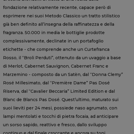
fondazione relativamente recente, capace però di
esprimere nei suoi Metodo Classico un tratto stilistico
già ben definito all’insegna della raffinatezza e della
fragranza. 50.000 in media le bottiglie prodotte
complessivamente, declinate in un portafoglio
etichette - che comprende anche un Curtefranca
Rosso, il “Broli Perduti”, ottenuto da un uvaggio a base
di Merlot, Cabernet Sauvignon, Cabernet Franc e
Marzemino - composto da un Satèn, dal “Donna Clemy”
Rosé Millesimato, dal “Première Dame” Pas Dosé
Riserva, dal “Cavalier Beccaria” Limited Edition e dal
Blanc de Blancs Pas Dosé. Quest’ultimo, maturato sui
suoi lieviti per 24 mesi, possiede naso agrumato, con
lampi mentolati e tocchi di pietra focaia, ad anticipare
un sorso sapido, reattivo e fresco, dallo sviluppo
continuo e dal finale croccante e ancora su toni