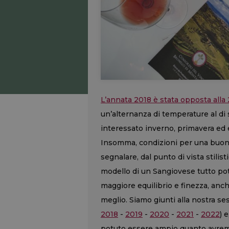
L’annata 2018 è stata opposta alla
un’alternanza di temperature al di 
interessato inverno, primavera ed 
Insomma, condizioni per una buon
segnalare, dal punto di vista stil
modello di un Sangiovese tutto pot
maggiore equilibrio e finezza, anch
meglio. Siamo giunti alla nostra se
2018
-
2019
-
2020
-
2021
-
2022
) 
potuto essere ampio quanto avremm