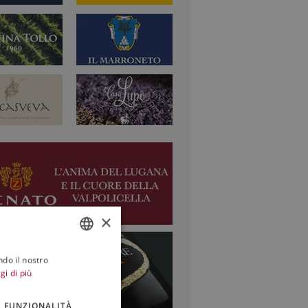
×
ndo il nostro
ITALIAN
gi di più
ENGLISH
FUNZIONALITÀ