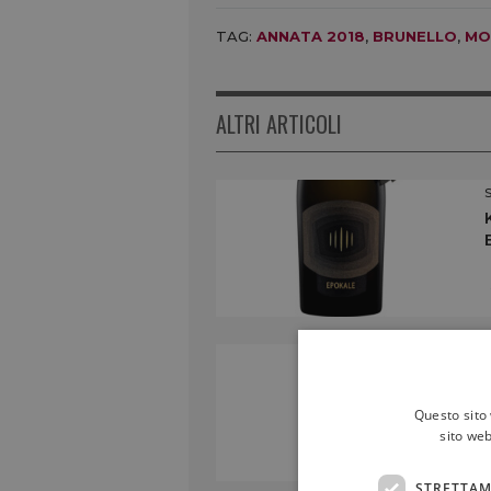
TAG:
ANNATA 2018
,
BRUNELLO
,
MO
ALTRI ARTICOLI
Questo sito 
sito web
STRETTAM