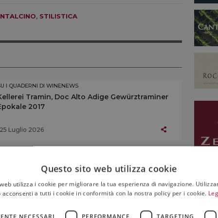
NTALCINO
,
STILISTICA
SU I QUADERNI DI WINENEWS
Kellerei Tramin, Doc Alto Adige Gewürztraminer
Epokale 2017
25 Luglio 2026
SU I QUADERNI DI WINENEWS
Questo sito web utilizza cookie
Elena Walch, Doc Alto Adige Sauvignon Blanc
Vigna Castel Ringberg 2024
web utilizza i cookie per migliorare la tua esperienza di navigazione. Utilizza
 acconsenti a tutti i cookie in conformità con la nostra policy per i cookie.
Leg
25 Luglio 2026
ENTE NECESSARI
PERFORMANCE
TARGETING