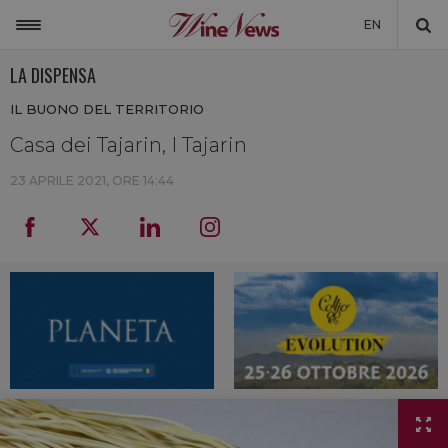
EN
LA DISPENSA
ITALIA
IL BUONO DEL TERRITORIO
MONDO
Casa dei Tajarin, I Tajarin
NON SOLO VINO
23 APRILE 2021, ORE 14:44
NEWSLETTER
LA CANTINA DI WINENEWS
DICONO DI NOI
WINENEWS TV