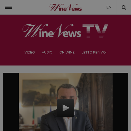
EN
VIDEO
AUDIO
ON WINE
LETTO PER VOI