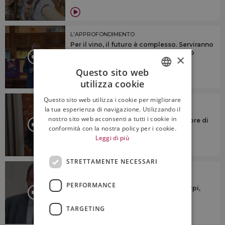
L'APPROFONDIMENTO
Per il vino, il futuro è complesso. Serviranno
identità territoriale e “anima”, citando
×
Veronelli
Questo sito web
utilizza cookie
ITALIAN
Questo sito web utilizza i cookie per migliorare
L'APPROFONDIMENTO
ENGLISH
la tua esperienza di navigazione. Utilizzando il
“Dovremmo cercare di riunire le
nostro sito web acconsenti a tutti i cookie in
denominazioni sotto un numero minore di
conformità con la nostra policy per i cookie.
consorzi di tutela”
Leggi di più
STRETTAMENTE NECESSARI
L'APPROFONDIMENTO
“Ridurre la produzione? No a
PERFORMANCE
generalizzazioni su taglio rese o estirpi,
ogni territorio è diverso”
TARGETING