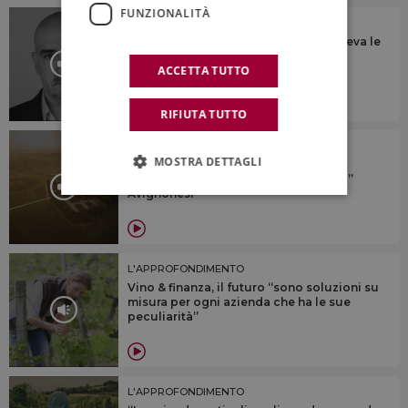
FUNZIONALITÀ
L'APPROFONDIMENTO
“Ascoltava tutti, parlava a tutti, e vedeva le
cose proiettate nel futuro, prima di
ACCETTA TUTTO
realizzarle”
RIFIUTA TUTTO
L'APPROFONDIMENTO
MOSTRA DETTAGLI
Il valore di essere B-Corp e delle
certificazioni di sostenibilità: il “caso”
Avignonesi
L'APPROFONDIMENTO
Vino & finanza, il futuro “sono soluzioni su
misura per ogni azienda che ha le sue
peculiarità”
L'APPROFONDIMENTO